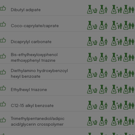
Téléphone mobile -
Smartphone
Dibutyl adipate
Plaque de cuisson à
induction
Coco-caprylate/caprate
Dicaprylyl carbonate
Climatiseur -
Ventilateur
Bis-ethylhexyloxyphenol
methoxyphenyl triazine
Antivirus
Diethylamino hydroxybenzoyl
hexyl benzoate
Climatiseur -
Ventilateur
Ethylhexyl triazone
C12-15 alkyl benzoate
Trimethylpentanediol/adipic
acid/glycerin crosspolymer