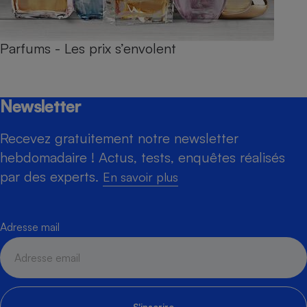
Parfums - Les prix s’envolent
Newsletter
Recevez gratuitement notre newsletter
hebdomadaire ! Actus, tests, enquêtes réalisés
par des experts.
En savoir plus
Adresse mail
S'inscrire