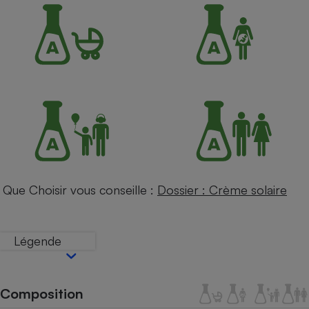
Petit électroménager - U
Complément
alimentaire
Mutuelle
Assurance emprunteur
Matelas
Champagne
bouteille
Banque en 
Téléviseur
Que Choisir vous conseille :
Dossier : Crème solaire
Antimoustique
Lave-linge
Légende
Radiateur électrique
Composition