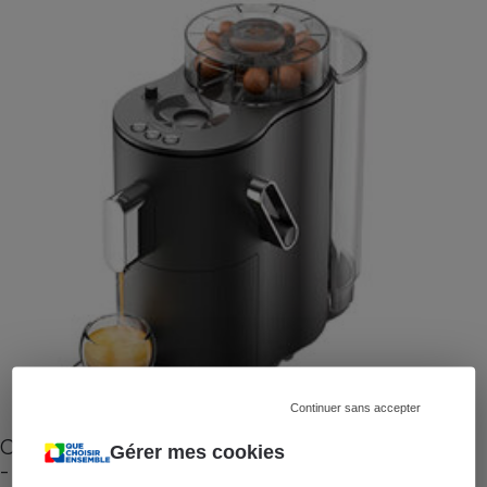
Continuer sans accepter
Cafetière à capsules zéro déchet CoffeeB (vidéo)
Gérer mes cookies
- Premières impressions