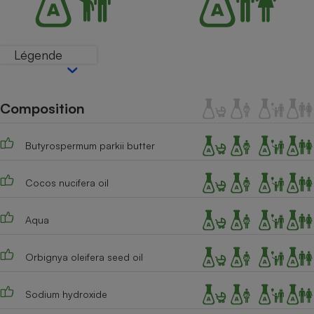
Téléphone mobile -
Smartphone
Plaque de cuisson à
induction
Légende
Climatiseur -
Composition
Ventilateur
Butyrospermum parkii butter
Antivirus
Cocos nucifera oil
Climatiseur -
Ventilateur
Aqua
Orbignya oleifera seed oil
Sodium hydroxide