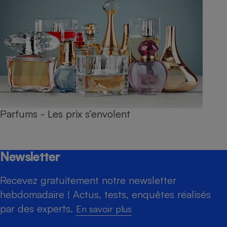
Parfums - Les prix s’envolent
Newsletter
Recevez gratuitement notre newsletter
hebdomadaire ! Actus, tests, enquêtes réalisés
par des experts.
En savoir plus