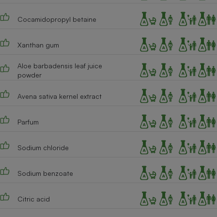
Téléphone mobile -
Smartphone
Cocamidopropyl betaine
Plaque de cuisson à
induction
Xanthan gum
Aloe barbadensis leaf juice
Climatiseur -
powder
Ventilateur
Avena sativa kernel extract
Antivirus
Parfum
Climatiseur -
Ventilateur
Sodium chloride
Sodium benzoate
Citric acid