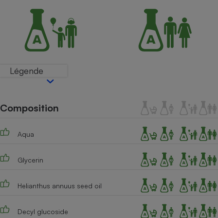
Petit électroménager - U
Complément
alimentaire
Mutuelle
Assurance emprunteur
Légende
Matelas
Champagne
bouteille
Composition
Banque en 
Téléviseur
Aqua
Antimoustique
Lave-linge
Glycerin
Helianthus annuus seed oil
Radiateur électrique
Decyl glucoside