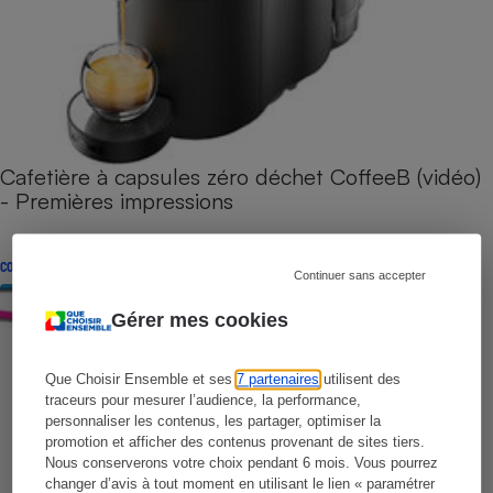
Cafetière à capsules zéro déchet CoffeeB (vidéo)
- Premières impressions
CONSEILS
Continuer sans accepter
Gérer mes cookies
Que Choisir Ensemble et ses
7 partenaires
utilisent des
traceurs pour mesurer l’audience, la performance,
personnaliser les contenus, les partager, optimiser la
promotion et afficher des contenus provenant de sites tiers.
Nous conserverons votre choix pendant 6 mois. Vous pourrez
changer d’avis à tout moment en utilisant le lien « paramétrer