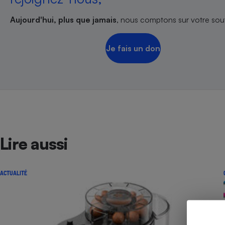
Radiateur électrique
Aujourd'hui, plus que jamais
, nous comptons sur votre sout
Téléphone mobile -
Smartphone
Je fais un don
Plaque de cuisson à
induction
Climatiseur -
Ventilateur
Lire aussi
Antivirus
Climatiseur -
Ventilateur
ACTUALITÉ