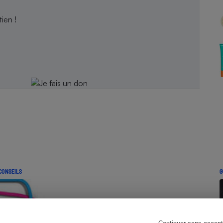
Électricité - Gaz
ien !
Appareil photo
numérique
Four encastrable
Lessive
Aspirateur
CONSEILS
G
Continuer sans accept