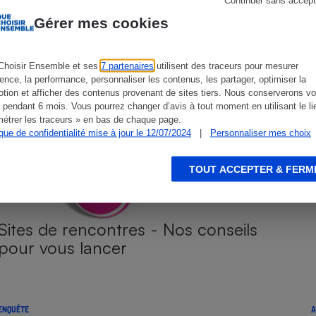
Gérer mes cookies
s
Choisir Ensemble et ses
Réfrigérateur
7 partenaires
utilisent des traceurs pour mesurer
ience, la performance, personnaliser les contenus, les partager, optimiser la
tion et afficher des contenus provenant de sites tiers. Nous conserverons vo
 pendant 6 mois. Vous pourrez changer d’avis à tout moment en utilisant le li
étrer les traceurs » en bas de chaque page.
ique de confidentialité mise à jour le 12/07/2024
|
Personnaliser mes choix
TOUT ACCEPTER & FERM
Sites de rencontres - Nos conseils
pour vous lancer
ENQUÊTE
A