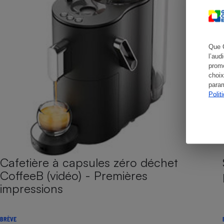
Cafetière à expresso
Que 
l’aud
promo
choix
param
Polit
Robot ménager
Cafetière à capsules zéro déchet
CoffeeB (vidéo) - Premières
impressions
BRÈVE