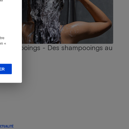
tre
en «
Shampooings - Des shampooings au
poil !
ER
CTUALITÉ