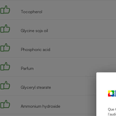
Tocopherol
Cafetière à expresso
Glycine soja oil
Phosphoric acid
Parfum
Robot ménager
Glyceryl stearate
Ammonium hydroxide
Que 
l’aud