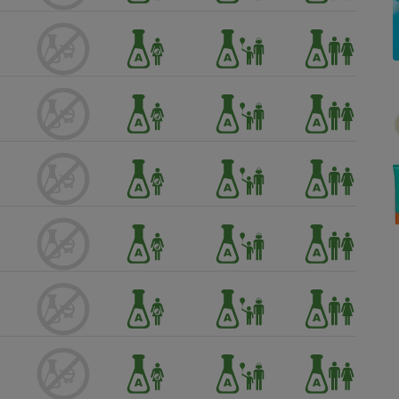
Électricité - Gaz
Appareil photo
numérique
Four encastrable
Lessive
Aspirateur