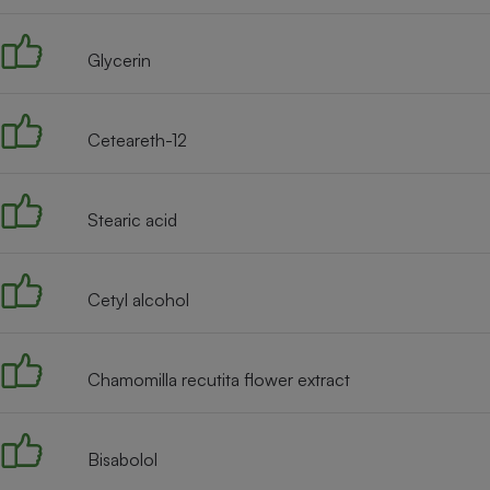
Radiateur électrique
Glycerin
Téléphone mobile -
Smartphone
Plaque de cuisson à
induction
Ceteareth-12
Stearic acid
Climatiseur -
Ventilateur
Cetyl alcohol
Antivirus
Climatiseur -
Ventilateur
Chamomilla recutita flower extract
Bisabolol