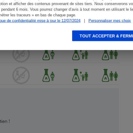
tion et afficher des contenus provenant de sites tiers. Nous conserverons vo
 pendant 6 mois. Vous pourrez changer d’avis à tout moment en utilisant le li
étrer les traceurs » en bas de chaque page.
ique de confidentialité mise à jour le 12/07/2024
|
Personnaliser mes choix
TOUT ACCEPTER & FERM
ien !