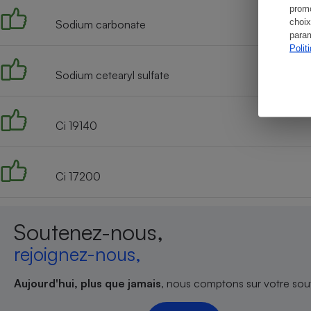
promo
choix
Sodium carbonate
param
Polit
Sodium cetearyl sulfate
Ci 19140
Ci 17200
Soutenez-nous,
rejoignez-nous,
Aujourd'hui, plus que jamais
, nous comptons sur votre sout