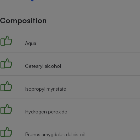
Internet
Gros électroménager
Téléphonie
Composition
Petit électroménager 
Complément
alimentaire
Aqua
Mutuelle
Assurance emprunteu
Cetearyl alcohol
Matelas
Champa
boutei
Isopropyl myristate
Banque 
Téléviseur
Antimoustique
Lave-linge
Hydrogen peroxide
Prunus amygdalus dulcis oil