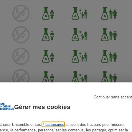
s
Réfrigérateur
Continuer sans accept
Gérer mes cookies
Choisir Ensemble et ses
7 partenaires
utilisent des traceurs pour mesurer
ience, la performance, personnaliser les contenus, les partager, optimiser la