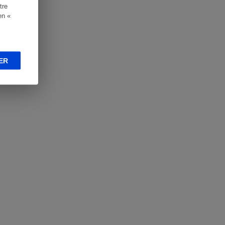
tre
en «
ER