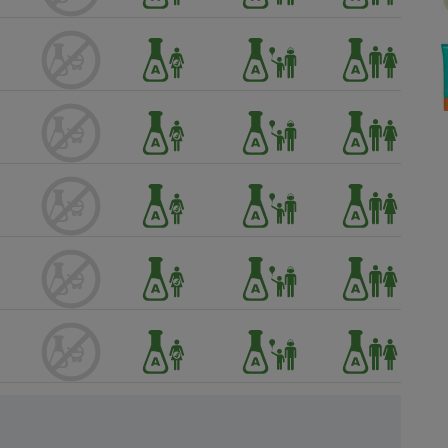
Électricité - Gaz
Appareil photo
numérique
Four encastrable
Lessive
Aspirateur