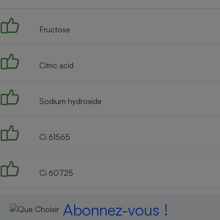
Radiateur électrique
Fructose
Téléphone mobile -
Smartphone
Plaque de cuisson à
induction
Citric acid
Sodium hydroxide
Climatiseur -
Ventilateur
Ci 61565
Antivirus
Climatiseur -
Ventilateur
Ci 60725
Abonnez-vous !