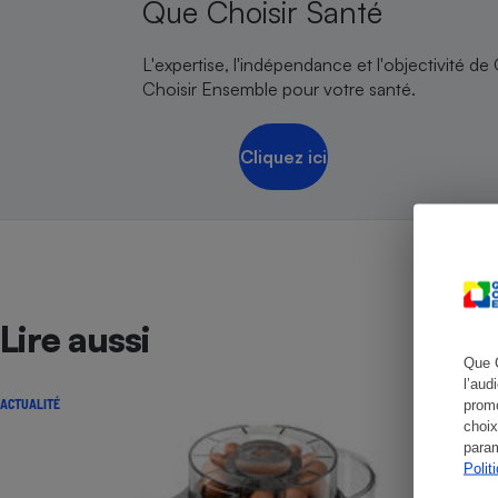
Que Choisir Santé
L'expertise, l'indépendance et l'objectivité de
Choisir Ensemble pour votre santé.
Cafetière à expresso
Cliquez ici
Lire aussi
Robot ménager
Que 
l’aud
ACTUALITÉ
promo
choix
param
Polit