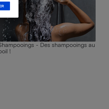
ER
Shampooings - Des shampooings au
poil !