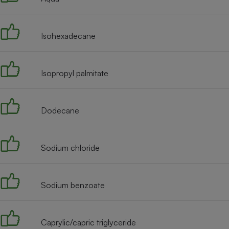
Internet
Gros électroménager
Téléphonie
Isohexadecane
Petit électroménager 
Complément
alimentaire
Mutuelle
Isopropyl palmitate
Assurance emprunteu
Dodecane
Matelas
Champa
boutei
Sodium chloride
Banque 
Téléviseur
Antimoustique
Lave-linge
Sodium benzoate
Caprylic/capric triglyceride