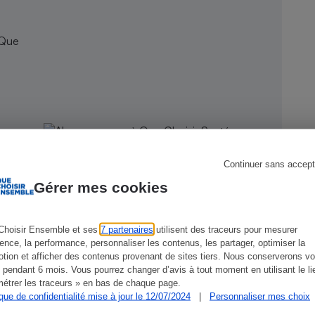
 Que
s
Réfrigérateur
Continuer sans accept
Gérer mes cookies
Choisir Ensemble et ses
7 partenaires
utilisent des traceurs pour mesurer
ience, la performance, personnaliser les contenus, les partager, optimiser la
CONSEILS
G
tion et afficher des contenus provenant de sites tiers. Nous conserverons vo
 pendant 6 mois. Vous pourrez changer d’avis à tout moment en utilisant le li
étrer les traceurs » en bas de chaque page.
ique de confidentialité mise à jour le 12/07/2024
|
Personnaliser mes choix