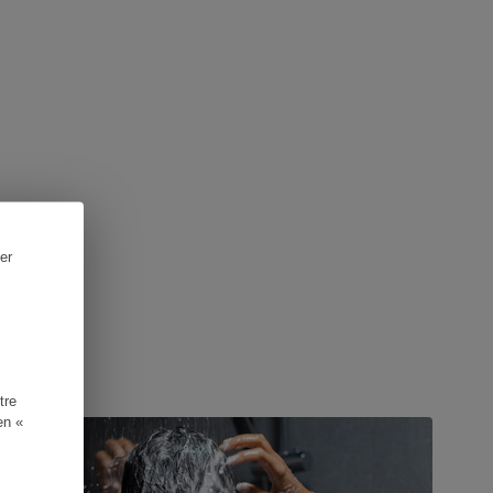
er
UIDE D'ACHAT
tre
en «