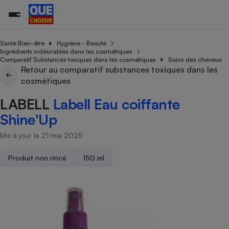
Santé Bien-être
Hygiène - Beauté
Ingrédients indésirables dans les cosmétiques
Comparatif Substances toxiques dans les cosmétiques
Soins des cheveux
Retour au comparatif substances toxiques dans les
Additifs a
Comparate
Comparatif
Comparateu
Comparatif
Comparateu
Comparatif
Comparati
Substances
Toutes les actualités
Tous les services
Tous nos combats
L’association
Organismes de défense 
Train
cosmétiques
supermarc
cosmétiqu
Comparateu
Achat - Vente - Travaux
Démarche administrative
Enquêtes
Nos actions
Nos missions
Système judiciaire
Transport aérien
gratuit
LABELL
Labell Eau coiffante
Copropriété
Famille
Guides d'achat
Nos grandes victoires
Notre méthodologie
Shine'Up
Location
Senior
Comparateu
Comparate
Comparati
Comparatif
Comparate
Comparatif
Comparatif
Conseils
Les billets de la présidente
Notre financement
supermarc
électrique
Mis à jour le 21 mai 2025
Service marchand
Magasin - Grande surfac
Sport
Soumettre un litige
Brèves
Nos associations locales
Nos partenaires
Air
Marketing - Fidélisation
Vacances - Tourisme
Lettres types
Produit non rincé
150 ml
Nous rejoindre
Nous rejoindre
Déchet
Méthode de vente - Abu
Rencontrer une association locale
Comparate
Comparatif
Comparatif
Comparatif
Comparatif
En savoir plus sur Que Choisir Ensemble
Eau
s
Agriculture
Achat - Vente - Location
Energie
Nutrition
Assurance auto
-nous ?
Produit alimentaire
Carburant
Comparati
Comparati
Comparati
Comparate