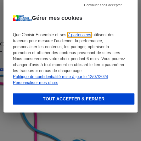
Continuer sans accepter
Gérer mes cookies
Que Choisir Ensemble et ses
7 partenaires
utilisent des
traceurs pour mesurer l’audience, la performance,
Cafetière à capsules zéro déchet CoffeeB (vidéo)
personnaliser les contenus, les partager, optimiser la
- Premières impressions
promotion et afficher des contenus provenant de sites tiers.
Nous conserverons votre choix pendant 6 mois. Vous pourrez
changer d’avis à tout moment en utilisant le lien « paramétrer
CONSEILS
les traceurs » en bas de chaque page.
Politique de confidentialité mise à jour le 12/07/2024
Personnaliser mes choix
TOUT ACCEPTER & FERMER