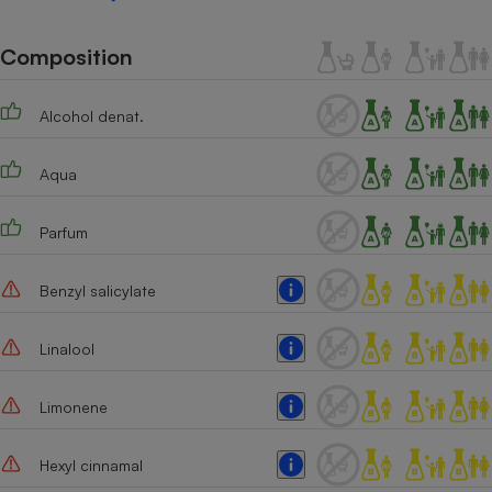
Téléphone mobile -
Smartphone
Plaque de cuisson à
Composition
induction
Alcohol denat.
Climatiseur -
Aqua
Ventilateur
Parfum
Antivirus
Climatiseur -
Benzyl salicylate
Ventilateur
Linalool
Limonene
Hexyl cinnamal