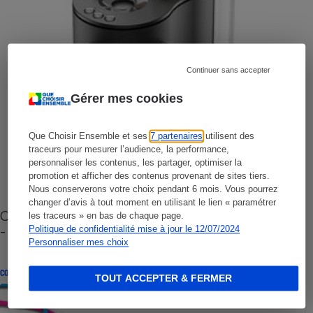
Continuer sans accepter
Gérer mes cookies
Que Choisir Ensemble et ses
7 partenaires
utilisent des
traceurs pour mesurer l’audience, la performance,
personnaliser les contenus, les partager, optimiser la
promotion et afficher des contenus provenant de sites tiers.
Nous conserverons votre choix pendant 6 mois. Vous pourrez
changer d’avis à tout moment en utilisant le lien « paramétrer
Cafetière à capsules zéro déchet CoffeeB (vidéo)
les traceurs » en bas de chaque page.
- Premières impressions
Politique de confidentialité mise à jour le 12/07/2024
Personnaliser mes choix
CONSEILS
TOUT ACCEPTER & FERMER