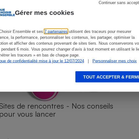
Continuer sans accept
Gérer mes cookies
s
Réfrigérateur
Choisir Ensemble et ses
7 partenaires
utilisent des traceurs pour mesurer
ience, la performance, personnaliser les contenus, les partager, optimiser la
tion et afficher des contenus provenant de sites tiers. Nous conserverons vo
 pendant 6 mois. Vous pourrez changer d’avis à tout moment en utilisant le li
étrer les traceurs » en bas de chaque page.
ique de confidentialité mise à jour le 12/07/2024
|
Personnaliser mes choix
TOUT ACCEPTER & FERM
Sites de rencontres - Nos conseils
pour vous lancer