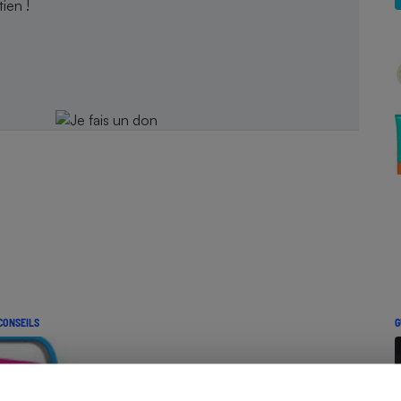
ien !
Électricité - Gaz
Appareil photo
numérique
Four encastrable
Lessive
Aspirateur
CONSEILS
G