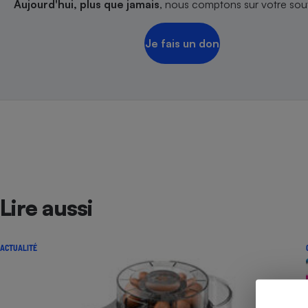
Aujourd'hui, plus que jamais
, nous comptons sur votre sout
Radiateur électrique
Je fais un don
Téléphone mobile -
Smartphone
Plaque de cuisson à
induction
Climatiseur -
Ventilateur
Antivirus
Lire aussi
Climatiseur -
Ventilateur
ACTUALITÉ