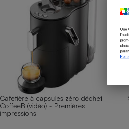
Cafetière à expresso
Que 
l’aud
promo
choix
param
Polit
Robot ménager
Cafetière à capsules zéro déchet
CoffeeB (vidéo) - Premières
impressions