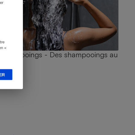
er
tre
en «
Shampooings - Des shampooings au
poil !
ER