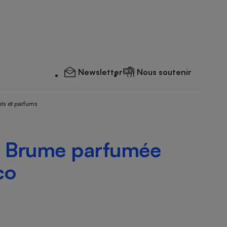
Newsletter
Nous soutenir
ts et parfums
A
Brume parfumée
co