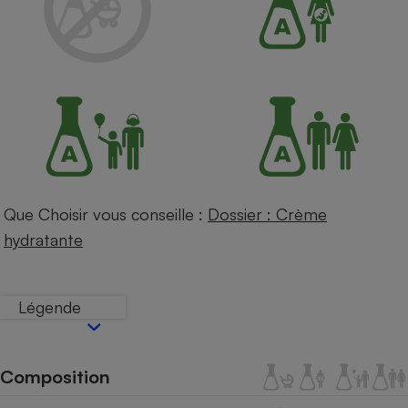
Petit électroménager - U
Complément
alimentaire
Mutuelle
Assurance emprunteur
Matelas
Champagne
bouteille
Banque en 
Que Choisir vous conseille :
Dossier : Crème
Téléviseur
hydratante
Antimoustique
Lave-linge
Légende
Radiateur électrique
Composition