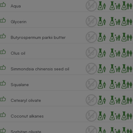
Téléphone mobile -
Aqua
Smartphone
Plaque de cuisson à
induction
Glycerin
Butyrospermum parkii butter
Climatiseur -
Ventilateur
Olus oil
Antivirus
Simmondsia chinensis seed oil
Climatiseur -
Ventilateur
Squalane
Cetearyl olivate
Coconut alkanes
Sorbitan olivate