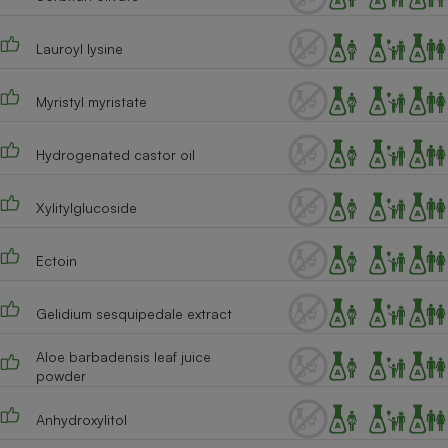
Cafetière à expressos
Lauroyl lysine
Myristyl myristate
Hydrogenated castor oil
Xylitylglucoside
Robot ménager
Ectoin
Gelidium sesquipedale extract
Aloe barbadensis leaf juice
powder
Anhydroxylitol