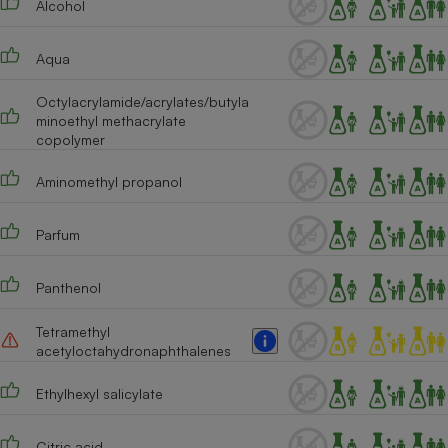
Alcohol
Téléphone mobile -
Smartphone
Plaque de cuisson à
Aqua
induction
Octylacrylamide/acrylates/butyla
minoethyl methacrylate
copolymer
Climatiseur -
Ventilateur
Aminomethyl propanol
Antivirus
Parfum
Climatiseur -
Ventilateur
Panthenol
Tetramethyl
acetyloctahydronaphthalenes
Ethylhexyl salicylate
Citric acid