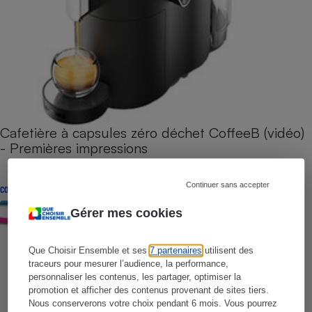
Cafetière à capsules zéro déchet CoffeeB (vidéo)
- Premières impressions
Continuer sans accepter
CONSEILS
Gérer mes cookies
Que Choisir Ensemble et ses
7 partenaires
utilisent des
traceurs pour mesurer l’audience, la performance,
personnaliser les contenus, les partager, optimiser la
promotion et afficher des contenus provenant de sites tiers.
Nous conserverons votre choix pendant 6 mois. Vous pourrez