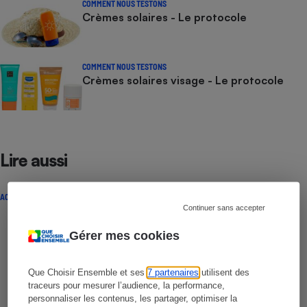
COMMENT NOUS TESTONS
Crèmes solaires - Le protocole
COMMENT NOUS TESTONS
Crèmes solaires visage - Le protocole
Lire aussi
ACTUALITÉ
Continuer sans accepter
Gérer mes cookies
Que Choisir Ensemble et ses
7 partenaires
utilisent des
traceurs pour mesurer l’audience, la performance,
personnaliser les contenus, les partager, optimiser la