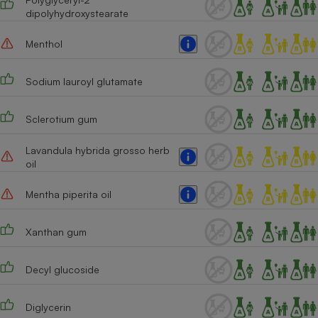
dipolyhydroxystearate
Cafetière à expressos
Menthol
Sodium lauroyl glutamate
Sclerotium gum
Lavandula hybrida grosso herb
oil
Robot ménager
Mentha piperita oil
Xanthan gum
Decyl glucoside
Diglycerin