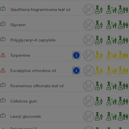
Téléphone mobile -
Smartphone
Gaultheria fragrantissima leaf oil
Plaque de cuisson à
induction
Glycerin
Polyglyceryl-4 caprylate
Climatiseur -
Ventilateur
Turpentine
Antivirus
Eucalyptus citriodora oil
Climatiseur -
Ventilateur
Rosmarinus officinalis leaf oil
Cellulose gum
Lauryl glucoside
Polyglyceryl-2