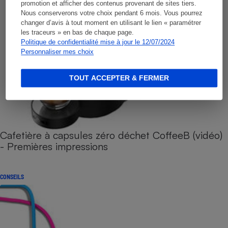
promotion et afficher des contenus provenant de sites tiers.
Nous conserverons votre choix pendant 6 mois. Vous pourrez
changer d’avis à tout moment en utilisant le lien « paramétrer
les traceurs » en bas de chaque page.
Politique de confidentialité mise à jour le 12/07/2024
Personnaliser mes choix
TOUT ACCEPTER & FERMER
Cafetière à capsules zéro déchet CoffeeB (vidéo)
- Premières impressions
CONSEILS