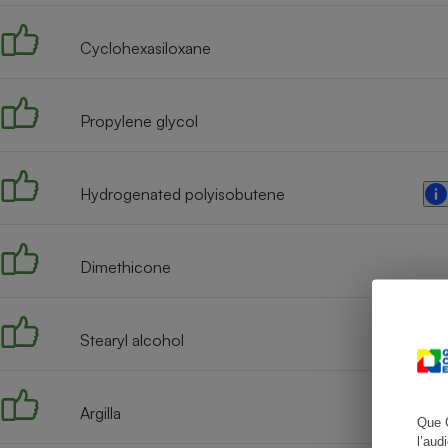
Cyclohexasiloxane
Cafetière à expresso
Propylene glycol
Hydrogenated polyisobutene
Dimethicone
Robot ménager
Stearyl alcohol
Argilla
Que 
l’aud