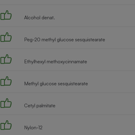
Radiateur électrique
Alcohol denat.
Téléphone mobile -
Smartphone
Plaque de cuisson à
induction
Peg-20 methyl glucose sesquistearate
Ethylhexyl methoxycinnamate
Climatiseur -
Ventilateur
Methyl glucose sesquistearate
Antivirus
Climatiseur -
Ventilateur
Cetyl palmitate
Nylon-12