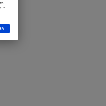
tre
en «
ER