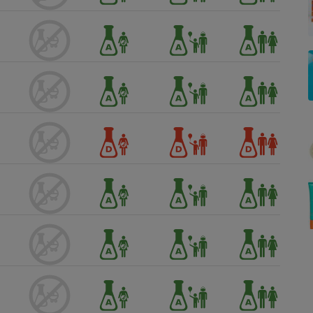
Électricité - Gaz
Appareil photo
numérique
Four encastrable
Lessive
Aspirateur