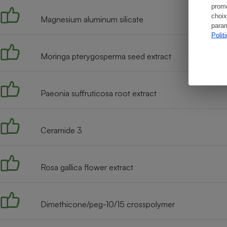
promo
choix
Magnesium aluminum silicate
param
Polit
Moringa pterygosperma seed extract
Paeonia suffruticosa root extract
Ceramide 3
Rosa gallica flower extract
Dimethicone/peg-10/15 crosspolymer