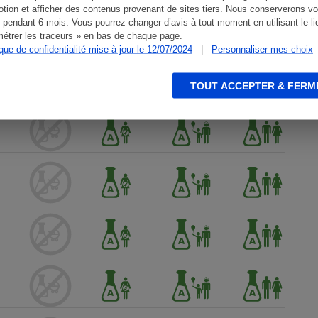
tion et afficher des contenus provenant de sites tiers. Nous conserverons vo
 pendant 6 mois. Vous pourrez changer d’avis à tout moment en utilisant le li
étrer les traceurs » en bas de chaque page.
ique de confidentialité mise à jour le 12/07/2024
|
Personnaliser mes choix
TOUT ACCEPTER & FERM