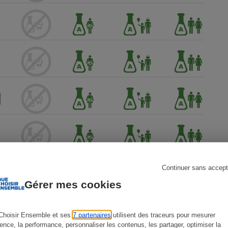
s
Réfrigérateur
Continuer sans accept
Gérer mes cookies
Choisir Ensemble et ses
7 partenaires
utilisent des traceurs pour mesurer
ience, la performance, personnaliser les contenus, les partager, optimiser la