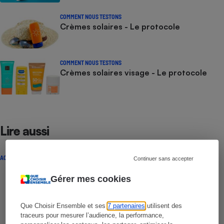
COMMENT NOUS TESTONS
Crèmes solaires - Le protocole
COMMENT NOUS TESTONS
Crèmes solaires visage - Le protocole
Lire aussi
ACTUALITÉ
Continuer sans accepter
Gérer mes cookies
Que Choisir Ensemble et ses
7 partenaires
utilisent des
traceurs pour mesurer l’audience, la performance,