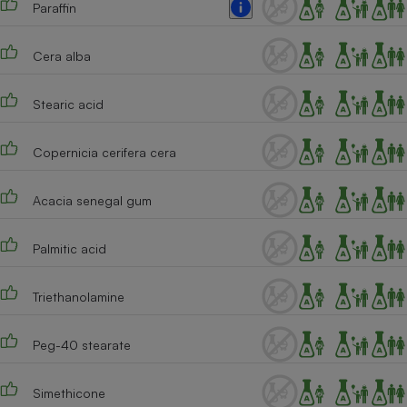
Paraffin
Téléphone mobile -
Smartphone
Plaque de cuisson à
induction
Cera alba
Stearic acid
Climatiseur -
Ventilateur
Copernicia cerifera cera
Acacia senegal gum
Antivirus
Climatiseur -
Palmitic acid
Ventilateur
Triethanolamine
Peg-40 stearate
Simethicone