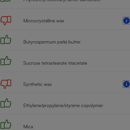
Radiateur électrique
Microcrystalline wax
Téléphone mobile -
Smartphone
Plaque de cuisson à
induction
Butyrospermum parkii butter
Climatiseur -
Sucrose tetrastearate triacetate
Ventilateur
Synthetic wax
Antivirus
Climatiseur -
Ventilateur
Ethylene/propylene/styrene copolymer
Mica