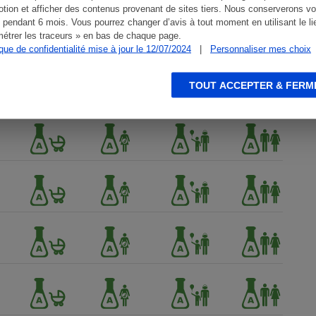
tion et afficher des contenus provenant de sites tiers. Nous conserverons vo
 pendant 6 mois. Vous pourrez changer d’avis à tout moment en utilisant le li
étrer les traceurs » en bas de chaque page.
ique de confidentialité mise à jour le 12/07/2024
|
Personnaliser mes choix
TOUT ACCEPTER & FERM