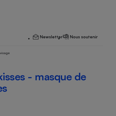
Newsletter
Nous soutenir
 visage
kisses - masque de
es