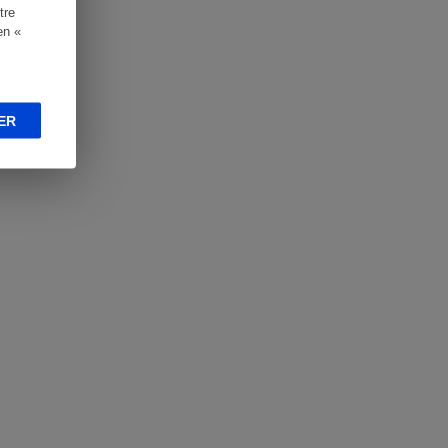
tre
en «
ER