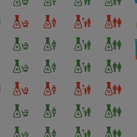
Électricité - Gaz
Appareil photo
numérique
Four encastrable
Lessive
Aspirateur