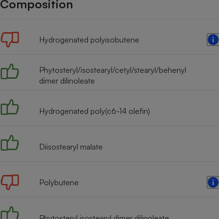
Composition
Internet
Gros électroménager
Téléphonie
Hydrogenated polyisobutene
Petit électroménager 
Complément
alimentaire
Mutuelle
Phytosteryl/isostearyl/cetyl/stearyl/behenyl
Assurance emprunteu
dimer dilinoleate
Hydrogenated poly(c6-14 olefin)
Matelas
Champa
boutei
Banque 
Diisostearyl malate
Téléviseur
Antimoustique
Lave-linge
Polybutene
Phytosteryl isostearyl dimer dilinoleate