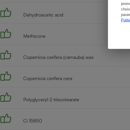
promo
choix
Dehydroacetic acid
param
Polit
Methicone
Copernicia cerifera (carnauba) wax
Copernicia cerifera cera
Polyglyceryl-2 triisostearate
Ci 15850