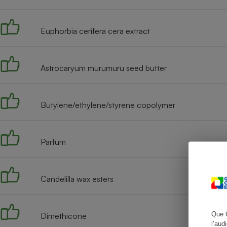
Euphorbia cerifera cera extract
Cafetière à expresso
Astrocaryum murumuru seed butter
Butylene/ethylene/styrene copolymer
Parfum
Robot ménager
Candelilla wax esters
Que 
Dimethicone
l’aud