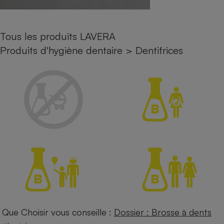
Petit électroménager - U
Complément
alimentaire
Tous les produits LAVERA
Mutuelle
Assurance emprunteur
Produits d'hygiène dentaire
>
Dentifrices
Matelas
Champagne
bouteille
Banque en 
Téléviseur
Antimoustique
Lave-linge
Radiateur électrique
Que Choisir vous conseille :
Dossier : Brosse à dents