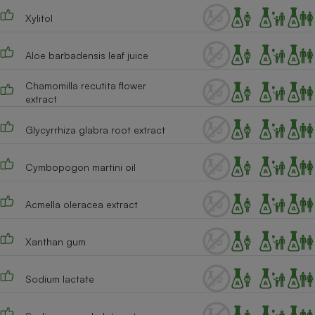
Xylitol
Cafetière à expressos
Aloe barbadensis leaf juice
Chamomilla recutita flower
extract
Glycyrrhiza glabra root extract
Robot ménager
Cymbopogon martini oil
Acmella oleracea extract
Xanthan gum
Sodium lactate