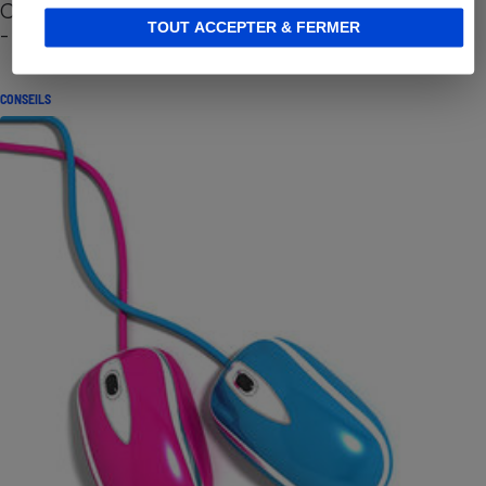
Cafetière à capsules zéro déchet CoffeeB (vidéo)
TOUT ACCEPTER & FERMER
- Premières impressions
CONSEILS