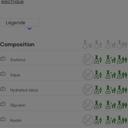
électrique
Téléphone mobile -
Smartphone
Plaque de cuisson à
induction
Légende
Climatiseur -
Composition
Ventilateur
Sorbitol
Antivirus
Climatiseur -
Aqua
Ventilateur
Hydrated silica
Glycerin
Kaolin