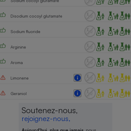
Sodium cocoyl glutamate
Disodium cocoyl glutamate
Sodium fluoride
Arginine
Aroma
Limonene
Geraniol
Soutenez-nous,
rejoignez-nous,
Aujourd'hui, plus que jamais
, nous