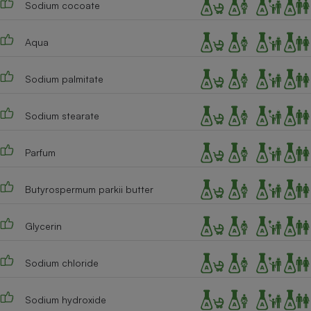
Sodium cocoate
Téléphone mobile -
Smartphone
Plaque de cuisson à
induction
Aqua
Sodium palmitate
Climatiseur -
Ventilateur
Sodium stearate
Parfum
Antivirus
Climatiseur -
Butyrospermum parkii butter
Ventilateur
Glycerin
Sodium chloride
Sodium hydroxide