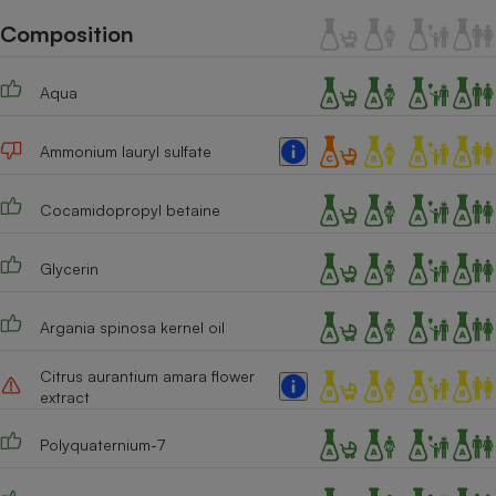
Téléphone mobile -
Composition
Smartphone
Plaque de cuisson à
induction
Aqua
Ammonium lauryl sulfate
Climatiseur -
Ventilateur
Cocamidopropyl betaine
Antivirus
Glycerin
Climatiseur -
Ventilateur
Argania spinosa kernel oil
Citrus aurantium amara flower
extract
Polyquaternium-7