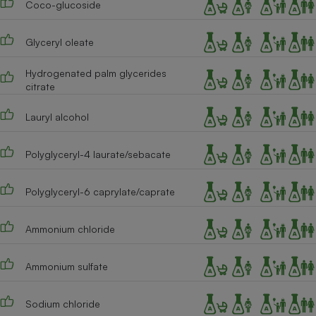
Coco-glucoside
Cafetière à expressos
Glyceryl oleate
Hydrogenated palm glycerides
citrate
Lauryl alcohol
Polyglyceryl-4 laurate/sebacate
Robot ménager
Polyglyceryl-6 caprylate/caprate
Ammonium chloride
Ammonium sulfate
Sodium chloride