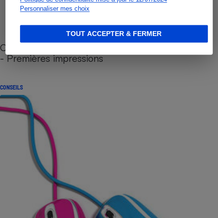
Personnaliser mes choix
TOUT ACCEPTER & FERMER
Cafetière à capsules zéro déchet CoffeeB (vidéo)
- Premières impressions
CONSEILS