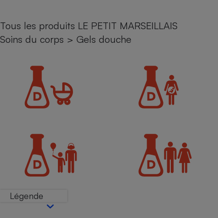
Petit électroménager - U
Complément
Tous les produits LE PETIT MARSEILLAIS
alimentaire
Soins du corps
>
Gels douche
Mutuelle
Assurance emprunteur
Matelas
Champagne
bouteille
Banque en 
Téléviseur
Antimoustique
Lave-linge
Radiateur électrique
Légende