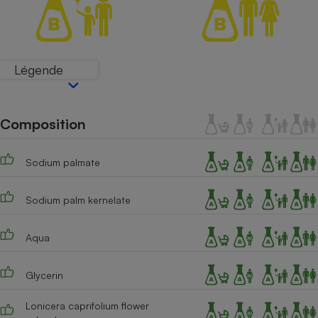
Petit électroménager - U
Complément
alimentaire
Mutuelle
Assurance emprunteur
Légende
Composition
Matelas
Champagne
bouteille
Banque en 
Sodium palmate
Téléviseur
Sodium palm kernelate
Antimoustique
Lave-linge
Aqua
Glycerin
Radiateur électrique
Lonicera caprifolium flower