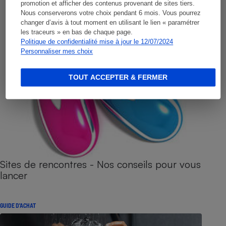
promotion et afficher des contenus provenant de sites tiers.
Nous conserverons votre choix pendant 6 mois. Vous pourrez
changer d’avis à tout moment en utilisant le lien « paramétrer
les traceurs » en bas de chaque page.
Politique de confidentialité mise à jour le 12/07/2024
Personnaliser mes choix
TOUT ACCEPTER & FERMER
Sites de rencontres - Nos conseils pour vous
lancer
GUIDE D'ACHAT