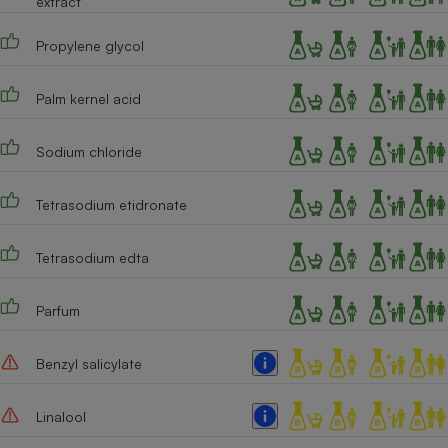
extract
Téléphone mobile -
Smartphone
Plaque de cuisson à
Propylene glycol
induction
Palm kernel acid
Climatiseur -
Sodium chloride
Ventilateur
Tetrasodium etidronate
Antivirus
Tetrasodium edta
Climatiseur -
Ventilateur
Parfum
Benzyl salicylate
Linalool