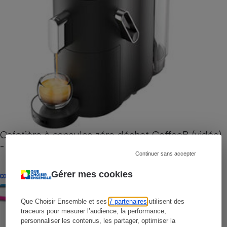
Cafetière à capsules zéro déchet CoffeeB (vidéo)
- Premières impressions
Continuer sans accepter
Gérer mes cookies
CONSEILS
Que Choisir Ensemble et ses
7 partenaires
utilisent des
traceurs pour mesurer l’audience, la performance,
personnaliser les contenus, les partager, optimiser la