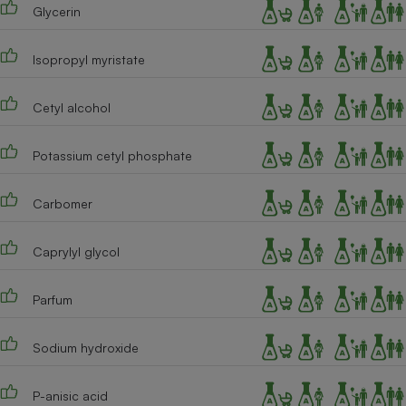
Téléphone mobile -
Glycerin
Smartphone
Plaque de cuisson à
induction
Isopropyl myristate
Cetyl alcohol
Climatiseur -
Ventilateur
Potassium cetyl phosphate
Carbomer
Antivirus
Climatiseur -
Caprylyl glycol
Ventilateur
Parfum
Sodium hydroxide
P-anisic acid