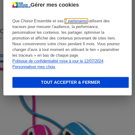
Gérer mes cookies
Que Choisir Ensemble et ses
7 partenaires
utilisent des
traceurs pour mesurer l’audience, la performance,
Cafetière à capsules zéro déchet CoffeeB (vidéo)
personnaliser les contenus, les partager, optimiser la
- Premières impressions
promotion et afficher des contenus provenant de sites tiers.
Nous conserverons votre choix pendant 6 mois. Vous pourrez
changer d’avis à tout moment en utilisant le lien « paramétrer
les traceurs » en bas de chaque page.
CONSEILS
Politique de confidentialité mise à jour le 12/07/2024
Personnaliser mes choix
TOUT ACCEPTER & FERMER