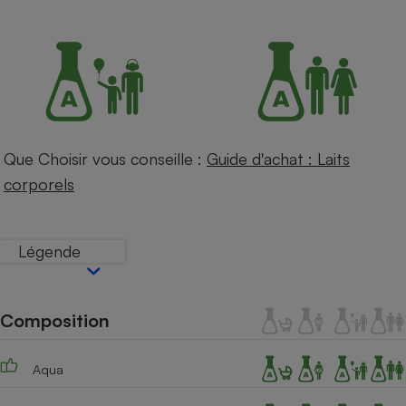
Petit électroménager - U
Complément
alimentaire
Mutuelle
Assurance emprunteur
Que Choisir vous conseille :
Guide d'achat : Laits
Matelas
Champagne
corporels
bouteille
Banque en 
Téléviseur
Légende
Antimoustique
Lave-linge
Composition
Radiateur électrique
Aqua