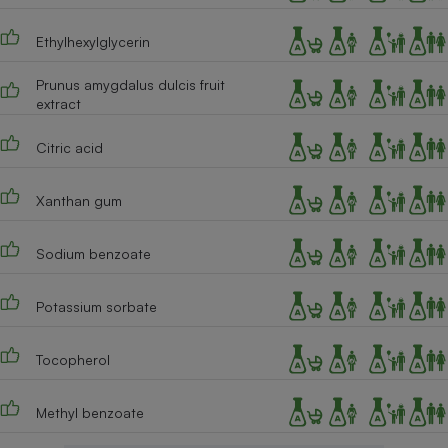
Cafetière à expressos
Ethylhexylglycerin
Prunus amygdalus dulcis fruit
extract
Citric acid
Xanthan gum
Robot ménager
Sodium benzoate
Potassium sorbate
Tocopherol
Methyl benzoate