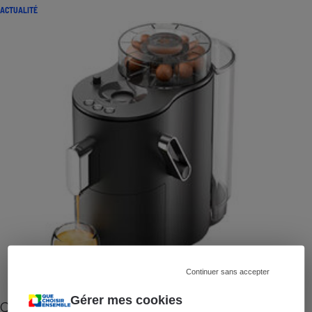
ACTUALITÉ
Continuer sans accepter
Gérer mes cookies
Cafetière à capsules zéro déchet CoffeeB (vidéo)