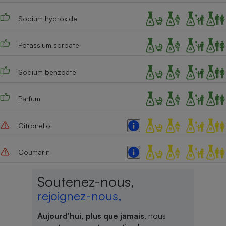
Cafetière à expressos
Sodium hydroxide
Potassium sorbate
Sodium benzoate
Parfum
Robot ménager
Citronellol
Coumarin
Soutenez-nous,
rejoignez-nous,
Aujourd'hui, plus que jamais
, nous