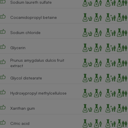
Sodium laureth sulfate
Téléphone mobile -
Smartphone
Plaque de cuisson à
induction
Cocamidopropyl betaine
Sodium chloride
Climatiseur -
Ventilateur
Glycerin
Prunus amygdalus dulcis fruit
Antivirus
extract
Climatiseur -
Glycol distearate
Ventilateur
Hydroxypropyl methylcellulose
Xanthan gum
Citric acid