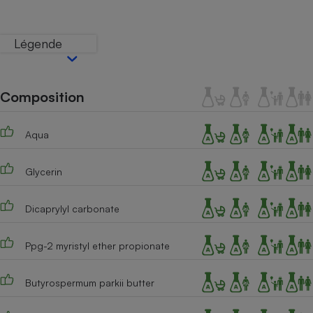
Téléphone mobile -
Smartphone
Plaque de cuisson à
Légende
induction
Composition
Climatiseur -
Ventilateur
Aqua
Antivirus
Glycerin
Climatiseur -
Ventilateur
Dicaprylyl carbonate
Ppg-2 myristyl ether propionate
Butyrospermum parkii butter