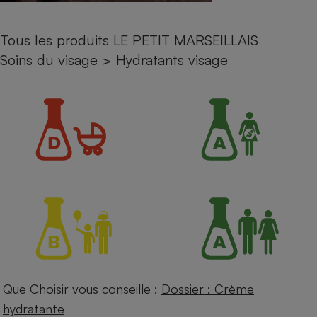
Petit électroménager - U
Complément
Tous les produits LE PETIT MARSEILLAIS
alimentaire
Mutuelle
Soins du visage
>
Hydratants visage
Assurance emprunteur
Matelas
Champagne
bouteille
Banque en 
Téléviseur
Antimoustique
Lave-linge
Radiateur électrique
Que Choisir vous conseille :
Dossier : Crème
hydratante