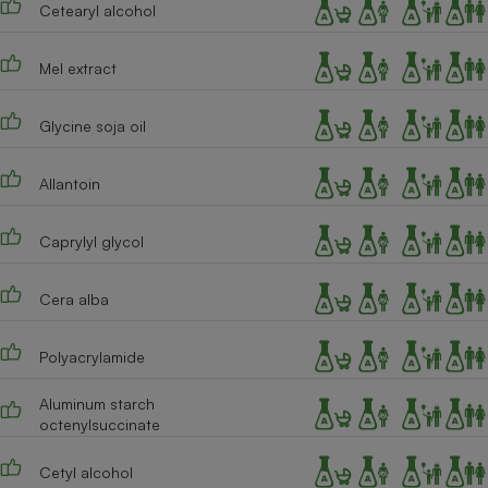
Cetearyl alcohol
Cafetière à expressos
Mel extract
Glycine soja oil
Allantoin
Caprylyl glycol
Robot ménager
Cera alba
Polyacrylamide
Aluminum starch
octenylsuccinate
Cetyl alcohol