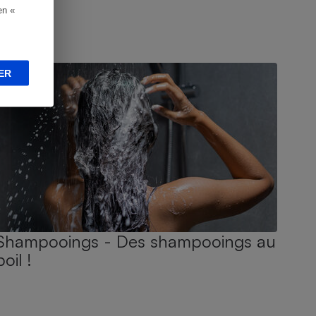
en «
UIDE D'ACHAT
ER
Shampooings - Des shampooings au
poil !