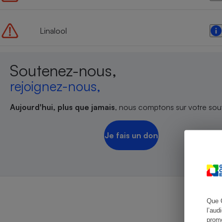
Linalool
Cafetière à expresso
Soutenez-nous,
rejoignez-nous,
Aujourd'hui, plus que jamais
, nous comptons sur votre sout
Je fais un don
Robot ménager
Que 
l’aud
promo