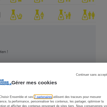
s
Réfrigérateur
ien !
Continuer sans accept
Gérer mes cookies
Choisir Ensemble et ses
7 partenaires
utilisent des traceurs pour mesurer
ience, la performance, personnaliser les contenus, les partager, optimiser la
tion et afficher des contenus provenant de sites tiers. Nous conserverons vo