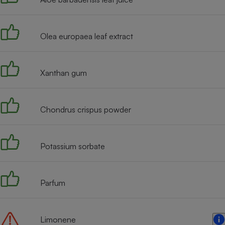
Radiateur électrique
Olea europaea leaf extract
Téléphone mobile -
Smartphone
Plaque de cuisson à
induction
Xanthan gum
Climatiseur -
Chondrus crispus powder
Ventilateur
Potassium sorbate
Antivirus
Climatiseur -
Ventilateur
Parfum
Limonene