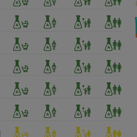
Électricité - Gaz
Appareil photo
numérique
Four encastrable
Lessive
Aspirateur