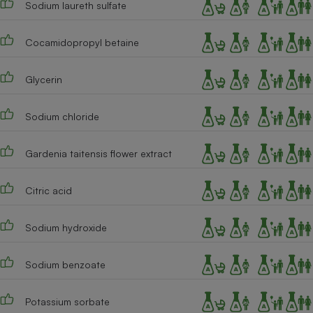
Sodium laureth sulfate
Téléphone mobile -
Smartphone
Plaque de cuisson à
induction
Cocamidopropyl betaine
Glycerin
Climatiseur -
Ventilateur
Sodium chloride
Gardenia taitensis flower extract
Antivirus
Climatiseur -
Citric acid
Ventilateur
Sodium hydroxide
Sodium benzoate
Potassium sorbate