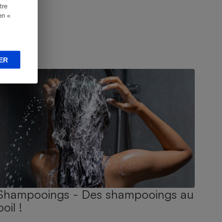
tre
en «
ER
UIDE D'ACHAT
Shampooings - Des shampooings au
poil !