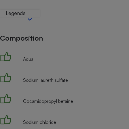
Internet
Légende
Gros électroménager
Téléphonie
Petit électroménager 
Complément
alimentaire
Composition
Mutuelle
Assurance emprunteu
Aqua
Matelas
Champa
Sodium laureth sulfate
boutei
Banque 
Téléviseur
Antimoustique
Cocamidopropyl betaine
Lave-linge
Sodium chloride