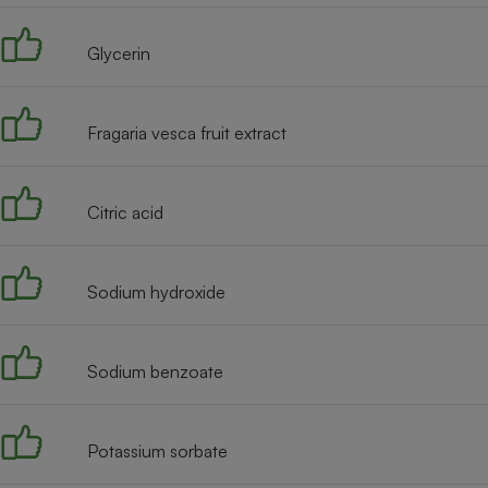
Radiateur électrique
Glycerin
Téléphone mobile -
Smartphone
Plaque de cuisson à
Fragaria vesca fruit extract
induction
Citric acid
Climatiseur -
Ventilateur
Sodium hydroxide
Antivirus
Climatiseur -
Sodium benzoate
Ventilateur
Potassium sorbate