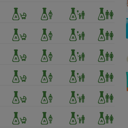
Électricité - Gaz
Appareil photo
numérique
Four encastrable
Lessive
Aspirateur