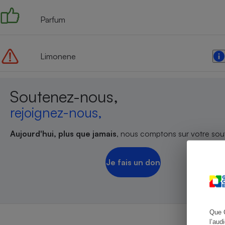
Parfum
Cafetière à expresso
Limonene
Soutenez-nous,
rejoignez-nous,
Aujourd'hui, plus que jamais
, nous comptons sur votre sout
Robot ménager
Je fais un don
Que 
l’aud