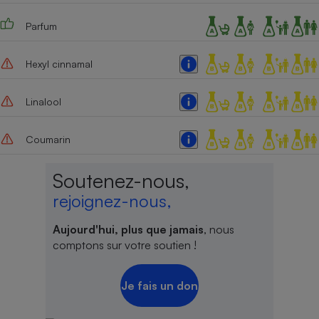
Cafetière à expressos
Parfum
Hexyl cinnamal
Linalool
Coumarin
Robot ménager
Soutenez-nous,
rejoignez-nous,
Aujourd'hui, plus que jamais
, nous
comptons sur votre soutien !
Je fais un don