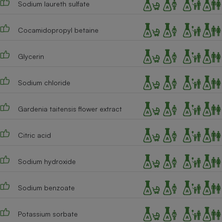
Sodium laureth sulfate
Téléphone mobile -
Smartphone
Plaque de cuisson à
induction
Cocamidopropyl betaine
Glycerin
Climatiseur -
Ventilateur
Sodium chloride
Gardenia taitensis flower extract
Antivirus
Climatiseur -
Citric acid
Ventilateur
Sodium hydroxide
Sodium benzoate
Potassium sorbate