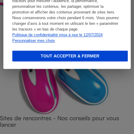
traceurs pour mesurer l’audience, la performance,
personnaliser les contenus, les partager, optimiser la
promotion et afficher des contenus provenant de sites tiers.
Nous conserverons votre choix pendant 6 mois. Vous pourrez
changer d’avis à tout moment en utilisant le lien « paramétrer
les traceurs » en bas de chaque page.
Politique de confidentialité mise à jour le 12/07/2024
Personnaliser mes choix
TOUT ACCEPTER & FERMER
Sites de rencontres - Nos conseils pour vous
lancer