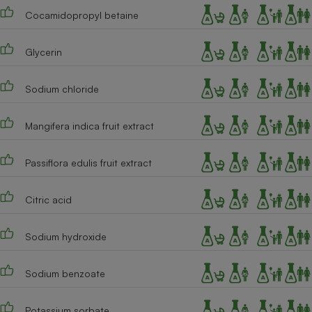
Téléphone mobile -
Cocamidopropyl betaine
Smartphone
Plaque de cuisson à
induction
Glycerin
Sodium chloride
Climatiseur -
Ventilateur
Mangifera indica fruit extract
Antivirus
Passiflora edulis fruit extract
Climatiseur -
Ventilateur
Citric acid
Sodium hydroxide
Sodium benzoate
Potassium sorbate