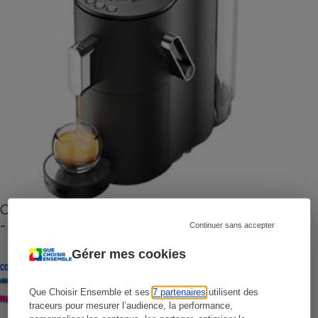
Cafetière à capsules zéro déchet CoffeeB (vidéo)
- Premières impressions
Continuer sans accepter
Gérer mes cookies
CONSEILS
Que Choisir Ensemble et ses
7 partenaires
utilisent des
traceurs pour mesurer l’audience, la performance,