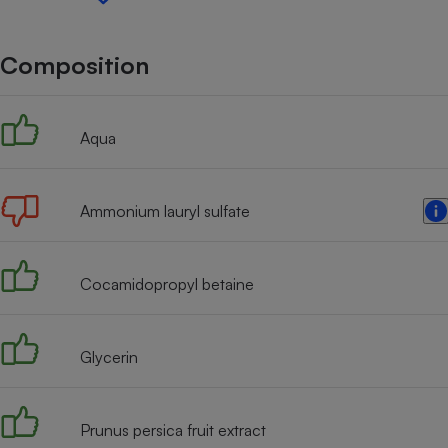
Internet
Gros électroménager
Téléphonie
Composition
Petit électroménager 
Complément
alimentaire
Aqua
Mutuelle
Assurance emprunteu
Ammonium lauryl sulfate
Matelas
Champa
boutei
Cocamidopropyl betaine
Banque 
Téléviseur
Antimoustique
Lave-linge
Glycerin
Prunus persica fruit extract