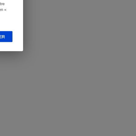
tre
en «
ER