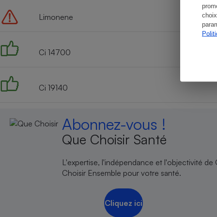
promo
choix
Limonene
param
Polit
Ci 14700
Ci 19140
Abonnez-vous !
Que Choisir Santé
L'expertise, l'indépendance et l'objectivité de
Choisir Ensemble pour votre santé.
Cliquez ici