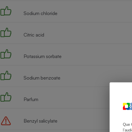
Sodium chloride
Cafetière à expresso
Citric acid
Potassium sorbate
Sodium benzoate
Robot ménager
Parfum
Benzyl salicylate
Que 
l’aud