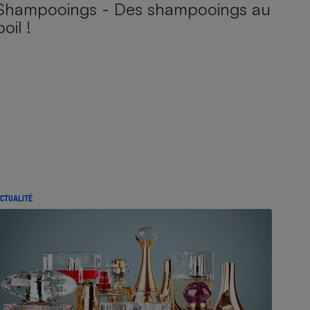
Shampooings - Des shampooings au
poil !
CTUALITÉ