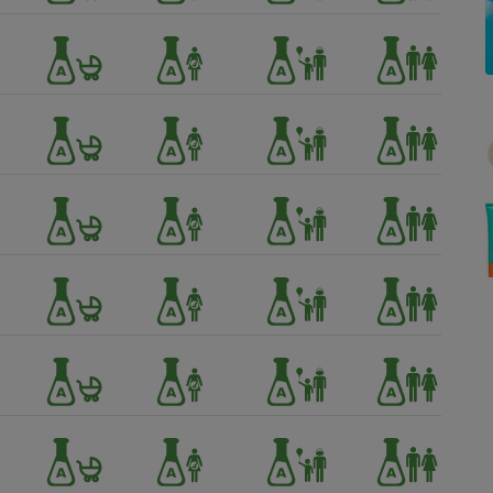
Électricité - Gaz
Appareil photo
numérique
Four encastrable
Lessive
Aspirateur