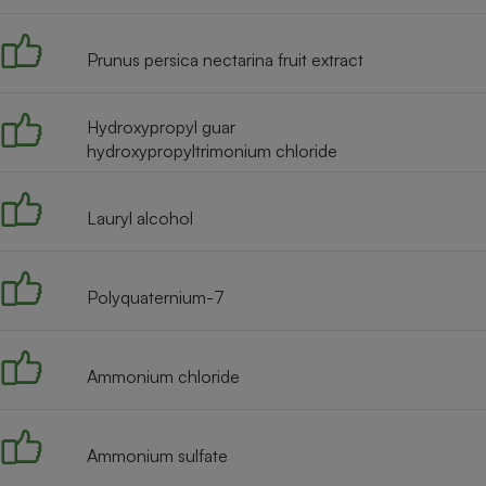
Radiateur électrique
Prunus persica nectarina fruit extract
Téléphone mobile -
Smartphone
Plaque de cuisson à
Hydroxypropyl guar
induction
hydroxypropyltrimonium chloride
Lauryl alcohol
Climatiseur -
Ventilateur
Polyquaternium-7
Antivirus
Climatiseur -
Ventilateur
Ammonium chloride
Ammonium sulfate