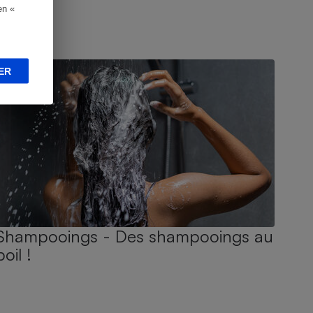
en «
UIDE D'ACHAT
ER
Shampooings - Des shampooings au
poil !