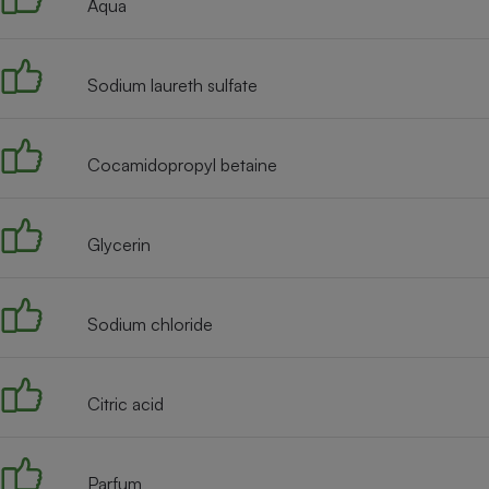
Aqua
Internet
Gros électroménager
Téléphonie
Sodium laureth sulfate
Petit électroménager 
Complément
alimentaire
Mutuelle
Cocamidopropyl betaine
Assurance emprunteu
Glycerin
Matelas
Champa
boutei
Banque 
Sodium chloride
Téléviseur
Antimoustique
Lave-linge
Citric acid
Parfum