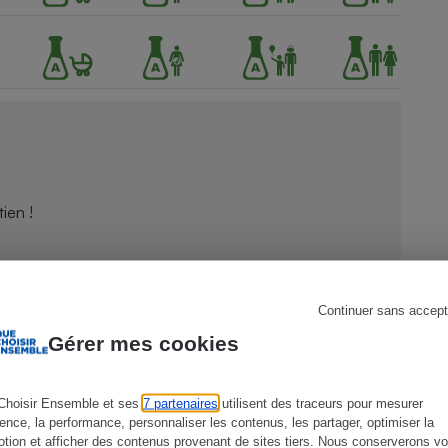
s
Réfrigérateur
ien !
Continuer sans accept
Gérer mes cookies
Choisir Ensemble et ses
7 partenaires
utilisent des traceurs pour mesurer
ience, la performance, personnaliser les contenus, les partager, optimiser la
tion et afficher des contenus provenant de sites tiers. Nous conserverons vo