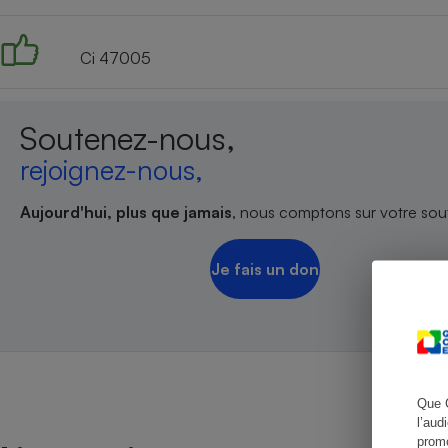
Ci 47005
Cafetière à expresso
Soutenez-nous,
rejoignez-nous,
Aujourd'hui, plus que jamais
, nous comptons sur votre sout
Je fais un don
Robot ménager
Que 
l’aud
promo