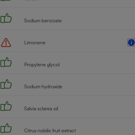
Radiateur électrique
Sodium benzoate
Téléphone mobile -
Smartphone
Plaque de cuisson à
induction
Limonene
Climatiseur -
Propylene glycol
Ventilateur
Sodium hydroxide
Antivirus
Climatiseur -
Ventilateur
Salvia sclarea oil
Citrus nobilis fruit extract