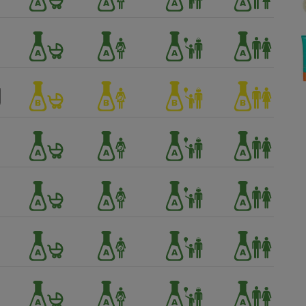
Électricité - Gaz
Appareil photo
numérique
Four encastrable
Lessive
Aspirateur