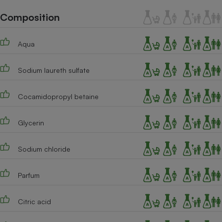
Téléphone mobile -
Smartphone
Composition
Plaque de cuisson à
induction
Aqua
Sodium laureth sulfate
Climatiseur -
Ventilateur
Cocamidopropyl betaine
Antivirus
Glycerin
Climatiseur -
Ventilateur
Sodium chloride
Parfum
Citric acid