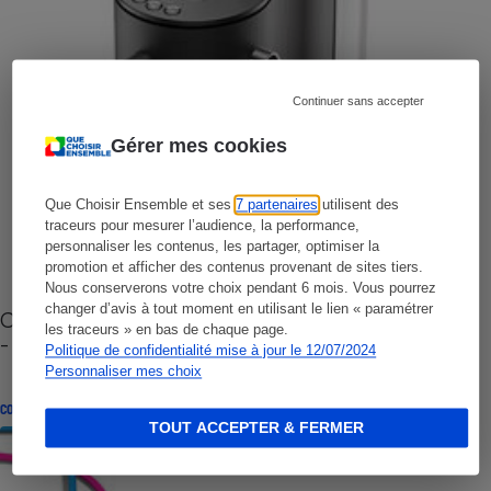
Continuer sans accepter
Gérer mes cookies
Que Choisir Ensemble et ses
7 partenaires
utilisent des
traceurs pour mesurer l’audience, la performance,
personnaliser les contenus, les partager, optimiser la
promotion et afficher des contenus provenant de sites tiers.
Nous conserverons votre choix pendant 6 mois. Vous pourrez
changer d’avis à tout moment en utilisant le lien « paramétrer
Cafetière à capsules zéro déchet CoffeeB (vidéo)
les traceurs » en bas de chaque page.
- Premières impressions
Politique de confidentialité mise à jour le 12/07/2024
Personnaliser mes choix
CONSEILS
TOUT ACCEPTER & FERMER