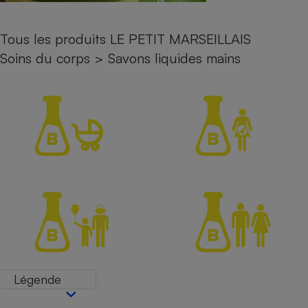
Petit électroménager - U
Complément
Tous les produits LE PETIT MARSEILLAIS
alimentaire
Mutuelle
Soins du corps
>
Savons liquides mains
Assurance emprunteur
Matelas
Champagne
bouteille
Banque en 
Téléviseur
Antimoustique
Lave-linge
Radiateur électrique
Légende