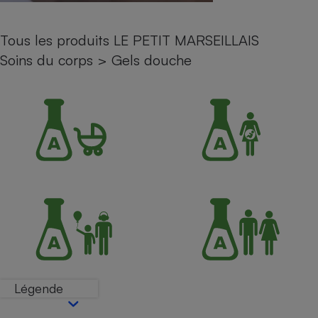
Petit électroménager - U
Complément
Tous les produits LE PETIT MARSEILLAIS
alimentaire
Mutuelle
Soins du corps
>
Gels douche
Assurance emprunteur
Matelas
Champagne
bouteille
Banque en 
Téléviseur
Antimoustique
Lave-linge
Radiateur électrique
Légende