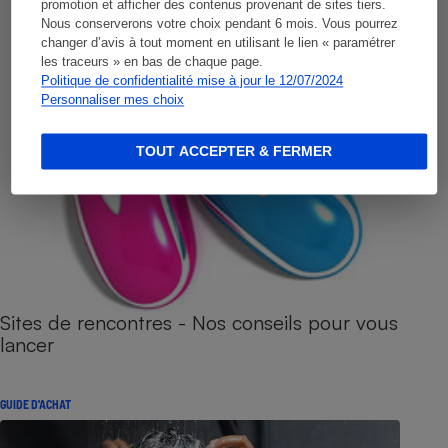
promotion et afficher des contenus provenant de sites tiers.
Nous conserverons votre choix pendant 6 mois. Vous pourrez
changer d’avis à tout moment en utilisant le lien « paramétrer
les traceurs » en bas de chaque page.
Politique de confidentialité mise à jour le 12/07/2024
Personnaliser mes choix
TOUT ACCEPTER & FERMER
Sites de rencontres - Nos conseils pour vous
lancer
GUIDE D'ACHAT