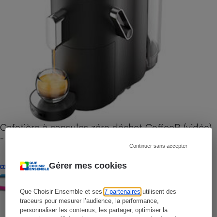
Cafetière à capsules zéro déchet CoffeeB (vidéo)
- Premières impressions
Continuer sans accepter
Gérer mes cookies
CONSEILS
Que Choisir Ensemble et ses
7 partenaires
utilisent des
traceurs pour mesurer l’audience, la performance,
personnaliser les contenus, les partager, optimiser la