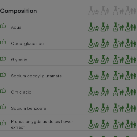
Téléphone mobile -
Smartphone
Composition
Plaque de cuisson à
induction
Aqua
Coco-glucoside
Climatiseur -
Ventilateur
Glycerin
Antivirus
Sodium cocoyl glutamate
Climatiseur -
Ventilateur
Citric acid
Sodium benzoate
Prunus amygdalus dulcis flower
extract