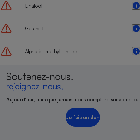
Linalool
Geraniol
Alpha-isomethyl ionone
Soutenez-nous,
rejoignez-nous,
Aujourd'hui, plus que jamais
, nous comptons sur votre sout
Je fais un don