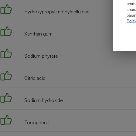
promo
choix
Hydroxypropyl methylcellulose
param
Polit
Xanthan gum
Sodium phytate
Citric acid
Sodium hydroxide
Tocopherol