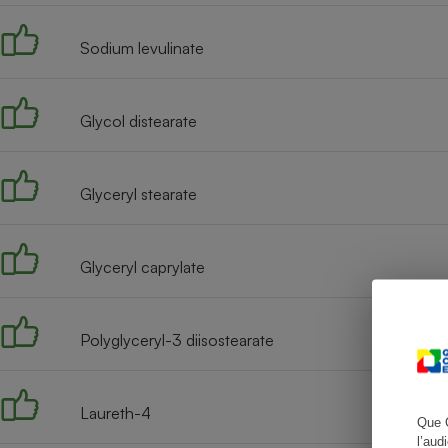
Sodium levulinate
Cafetière à expresso
Glycol distearate
Glyceryl stearate
Glyceryl caprylate
Robot ménager
Polyglyceryl-3 diisostearate
Laureth-4
Que 
l’aud