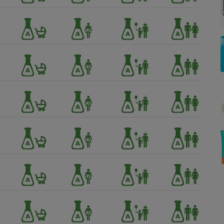
Électricité - Gaz
Appareil photo
numérique
Four encastrable
Lessive
Aspirateur