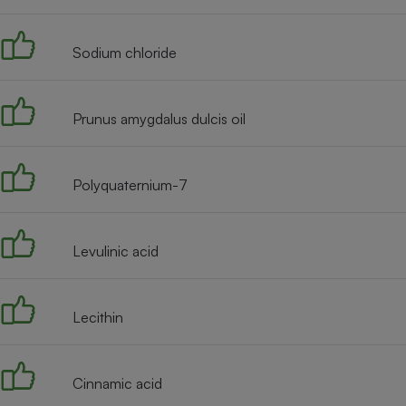
Radiateur électrique
Sodium chloride
Téléphone mobile -
Smartphone
Plaque de cuisson à
induction
Prunus amygdalus dulcis oil
Polyquaternium-7
Climatiseur -
Ventilateur
Levulinic acid
Antivirus
Climatiseur -
Ventilateur
Lecithin
Cinnamic acid