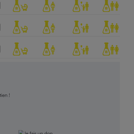
ien !