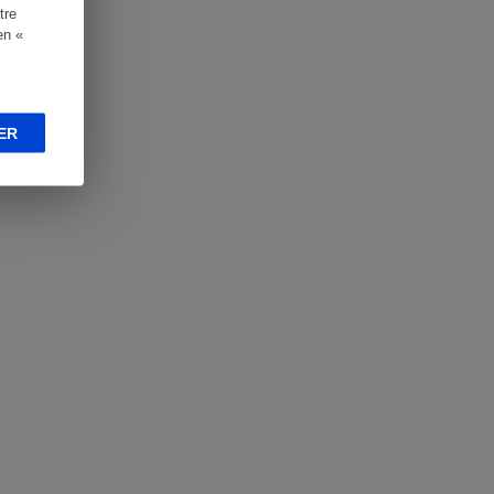
tre
en «
ER