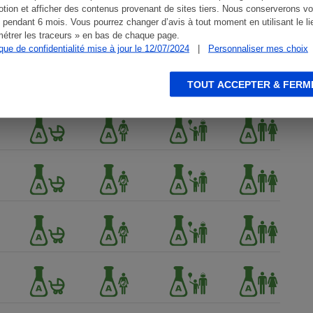
tion et afficher des contenus provenant de sites tiers. Nous conserverons vo
 pendant 6 mois. Vous pourrez changer d’avis à tout moment en utilisant le li
étrer les traceurs » en bas de chaque page.
ique de confidentialité mise à jour le 12/07/2024
|
Personnaliser mes choix
TOUT ACCEPTER & FERM