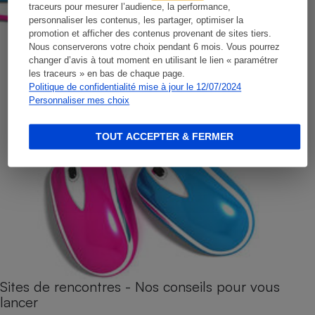
traceurs pour mesurer l’audience, la performance,
personnaliser les contenus, les partager, optimiser la
promotion et afficher des contenus provenant de sites tiers.
Nous conserverons votre choix pendant 6 mois. Vous pourrez
changer d’avis à tout moment en utilisant le lien « paramétrer
les traceurs » en bas de chaque page.
Politique de confidentialité mise à jour le 12/07/2024
Personnaliser mes choix
TOUT ACCEPTER & FERMER
Sites de rencontres - Nos conseils pour vous
lancer