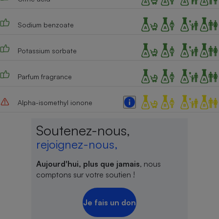
Cafetière à expressos
Sodium benzoate
Potassium sorbate
Parfum fragrance
Alpha-isomethyl ionone
Robot ménager
Soutenez-nous,
rejoignez-nous,
Aujourd'hui, plus que jamais
, nous
comptons sur votre soutien !
Je fais un don