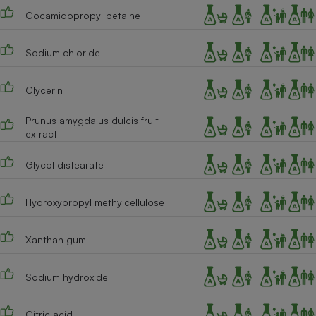
Téléphone mobile -
Cocamidopropyl betaine
Smartphone
Plaque de cuisson à
induction
Sodium chloride
Glycerin
Climatiseur -
Ventilateur
Prunus amygdalus dulcis fruit
extract
Antivirus
Glycol distearate
Climatiseur -
Ventilateur
Hydroxypropyl methylcellulose
Xanthan gum
Sodium hydroxide
Citric acid