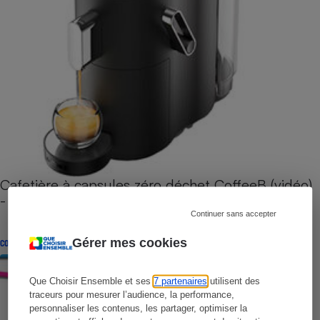
Cafetière à capsules zéro déchet CoffeeB (vidéo)
- Premières impressions
Continuer sans accepter
Gérer mes cookies
CONSEILS
Que Choisir Ensemble et ses
7 partenaires
utilisent des
traceurs pour mesurer l’audience, la performance,
personnaliser les contenus, les partager, optimiser la