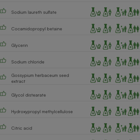
Téléphone mobile -
Smartphone
Sodium laureth sulfate
Plaque de cuisson à
induction
Cocamidopropyl betaine
Glycerin
Climatiseur -
Ventilateur
Sodium chloride
Antivirus
Gossypium herbaceum seed
extract
Climatiseur -
Ventilateur
Glycol distearate
Hydroxypropyl methylcellulose
Citric acid