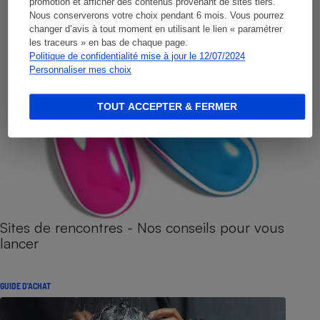
promotion et afficher des contenus provenant de sites tiers.
Nous conserverons votre choix pendant 6 mois. Vous pourrez
changer d’avis à tout moment en utilisant le lien « paramétrer
les traceurs » en bas de chaque page.
Politique de confidentialité mise à jour le 12/07/2024
Personnaliser mes choix
TOUT ACCEPTER & FERMER
Sites de rencontres - Nos conseils pour vous
lancer
GUIDE D'ACHAT