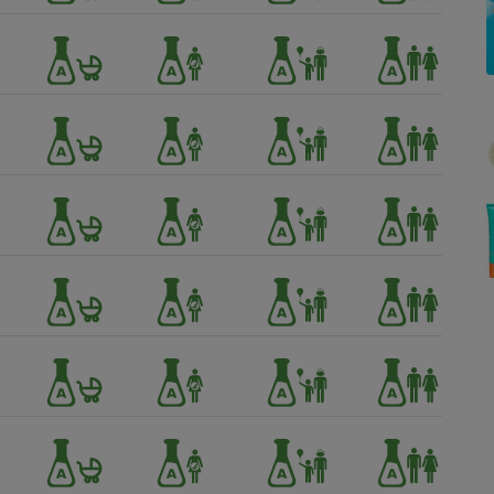
Électricité - Gaz
Appareil photo
numérique
Four encastrable
Lessive
Aspirateur