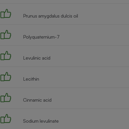
Radiateur électrique
Prunus amygdalus dulcis oil
Téléphone mobile -
Smartphone
Plaque de cuisson à
induction
Polyquaternium-7
Levulinic acid
Climatiseur -
Ventilateur
Lecithin
Antivirus
Climatiseur -
Ventilateur
Cinnamic acid
Sodium levulinate