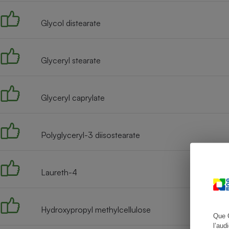
Glycol distearate
Cafetière à expresso
Glyceryl stearate
Glyceryl caprylate
Polyglyceryl-3 diisostearate
Robot ménager
Laureth-4
Hydroxypropyl methylcellulose
Que 
l’aud