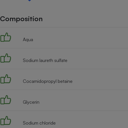
Internet
Gros électroménager
Téléphonie
Composition
Petit électroménager 
Complément
alimentaire
Aqua
Mutuelle
Assurance emprunteu
Sodium laureth sulfate
Matelas
Champa
boutei
Cocamidopropyl betaine
Banque 
Téléviseur
Antimoustique
Lave-linge
Glycerin
Sodium chloride