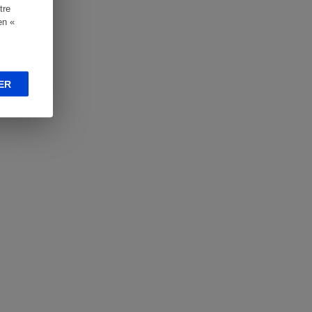
tre
en «
ER