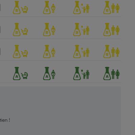
ien !