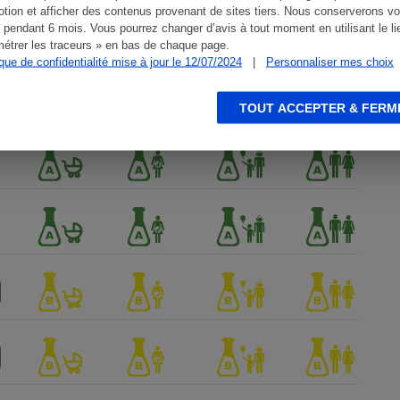
tion et afficher des contenus provenant de sites tiers. Nous conserverons vo
 pendant 6 mois. Vous pourrez changer d’avis à tout moment en utilisant le li
étrer les traceurs » en bas de chaque page.
ique de confidentialité mise à jour le 12/07/2024
|
Personnaliser mes choix
TOUT ACCEPTER & FERM