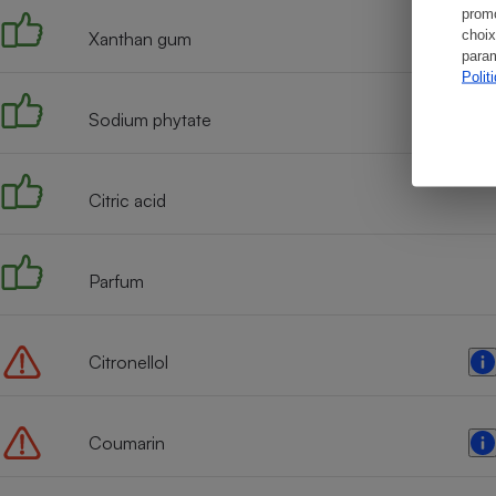
promo
choix
Xanthan gum
param
Polit
Sodium phytate
Citric acid
Parfum
Citronellol
Coumarin