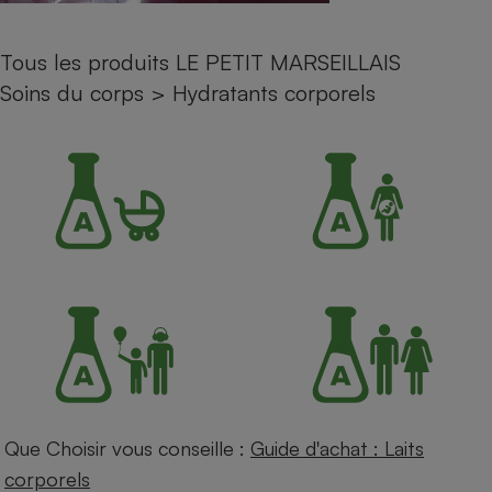
Petit électroménager - U
Complément
Tous les produits LE PETIT MARSEILLAIS
alimentaire
Mutuelle
Soins du corps
>
Hydratants corporels
Assurance emprunteur
Matelas
Champagne
bouteille
Banque en 
Téléviseur
Antimoustique
Lave-linge
Radiateur électrique
Que Choisir vous conseille :
Guide d'achat : Laits
corporels