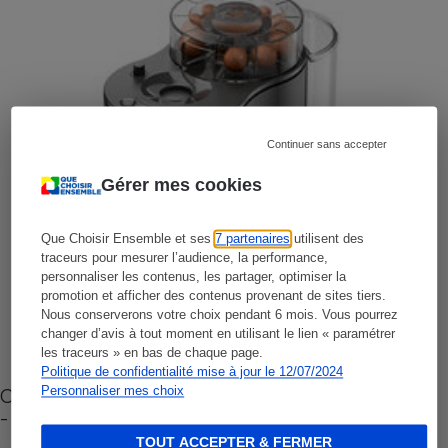
Continuer sans accepter
Gérer mes cookies
Que Choisir Ensemble et ses
7 partenaires
utilisent des
traceurs pour mesurer l’audience, la performance,
personnaliser les contenus, les partager, optimiser la
promotion et afficher des contenus provenant de sites tiers.
Nous conserverons votre choix pendant 6 mois. Vous pourrez
changer d’avis à tout moment en utilisant le lien « paramétrer
les traceurs » en bas de chaque page.
Politique de confidentialité mise à jour le 12/07/2024
Personnaliser mes choix
Cafetière à capsules zéro déchet CoffeeB (vidéo)
- Premières impressions
TOUT ACCEPTER & FERMER