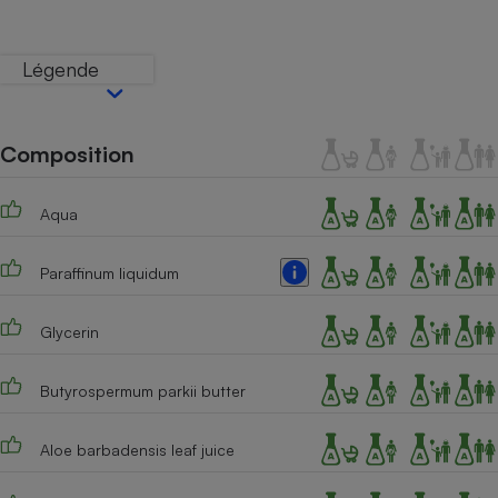
Téléphone mobile -
Smartphone
Plaque de cuisson à
Légende
induction
Composition
Climatiseur -
Ventilateur
Aqua
Antivirus
Paraffinum liquidum
Climatiseur -
Ventilateur
Glycerin
Butyrospermum parkii butter
Aloe barbadensis leaf juice