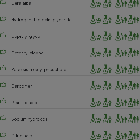
Cera alba
Cafetière à expressos
Hydrogenated palm glyceride
Caprylyl glycol
Cetearyl alcohol
Potassium cetyl phosphate
Robot ménager
Carbomer
P-anisic acid
Sodium hydroxide
Citric acid