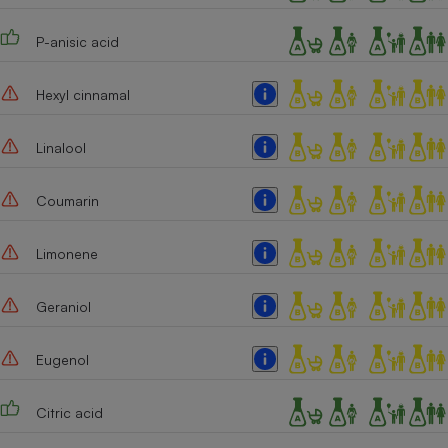
Cafetière à expressos
P-anisic acid
Hexyl cinnamal
Linalool
Coumarin
Robot ménager
Limonene
Geraniol
Eugenol
Citric acid