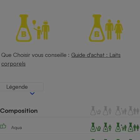
Petit électroménager - U
Complément
alimentaire
Mutuelle
Assurance emprunteur
Que Choisir vous conseille :
Guide d'achat : Laits
Matelas
Champagne
corporels
bouteille
Banque en 
Téléviseur
Légende
Antimoustique
Lave-linge
Composition
Radiateur électrique
Aqua