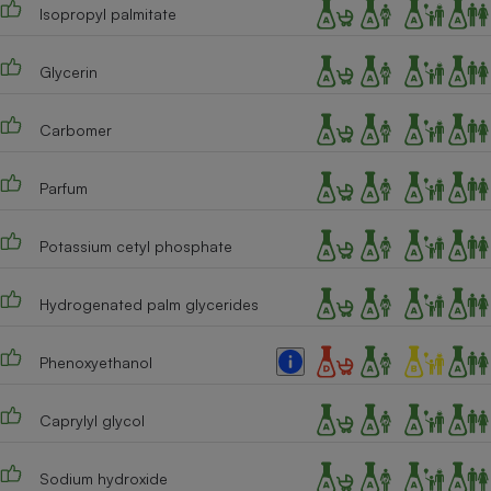
Téléphone mobile -
Isopropyl palmitate
Smartphone
Plaque de cuisson à
induction
Glycerin
Carbomer
Climatiseur -
Ventilateur
Parfum
Potassium cetyl phosphate
Antivirus
Climatiseur -
Hydrogenated palm glycerides
Ventilateur
Phenoxyethanol
Caprylyl glycol
Sodium hydroxide