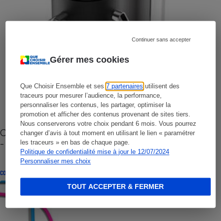
Continuer sans accepter
Gérer mes cookies
Que Choisir Ensemble et ses
7 partenaires
utilisent des
traceurs pour mesurer l’audience, la performance,
personnaliser les contenus, les partager, optimiser la
promotion et afficher des contenus provenant de sites tiers.
Nous conserverons votre choix pendant 6 mois. Vous pourrez
Cafetière à capsules zéro déchet CoffeeB (vidéo)
changer d’avis à tout moment en utilisant le lien « paramétrer
- Premières impressions
les traceurs » en bas de chaque page.
Politique de confidentialité mise à jour le 12/07/2024
Personnaliser mes choix
CONSEILS
TOUT ACCEPTER & FERMER