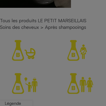
Petit électroménager - U
Complément
alimentaire
Mutuelle
Tous les produits LE PETIT MARSEILLAIS
Assurance emprunteur
Soins des cheveux
>
Après shampooings
Matelas
Champagne
bouteille
Banque en 
Téléviseur
Antimoustique
Lave-linge
Radiateur électrique
Légende