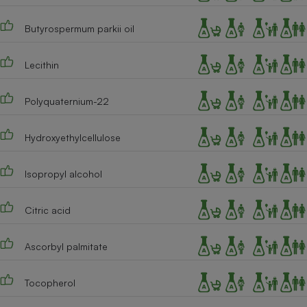
Cafetière à expressos
Butyrospermum parkii oil
Lecithin
Polyquaternium-22
Hydroxyethylcellulose
Robot ménager
Isopropyl alcohol
Citric acid
Ascorbyl palmitate
Tocopherol