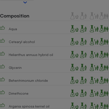
Téléphone mobile -
Smartphone
Plaque de cuisson à
induction
Composition
Aqua
Climatiseur -
Ventilateur
Cetearyl alcohol
Helianthus annuus hybrid oil
Antivirus
Climatiseur -
Glycerin
Ventilateur
Behentrimonium chloride
Dimethicone
Argania spinosa kernel oil