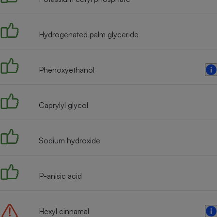
Radiateur électrique
Hydrogenated palm glyceride
Téléphone mobile -
Smartphone
Plaque de cuisson à
induction
Phenoxyethanol
Climatiseur -
Caprylyl glycol
Ventilateur
Sodium hydroxide
Antivirus
Climatiseur -
Ventilateur
P-anisic acid
Hexyl cinnamal