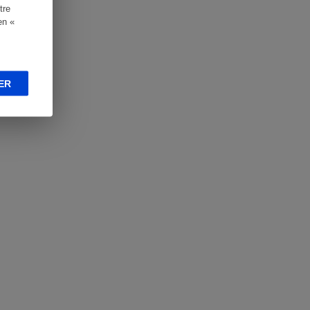
tre
en «
ER