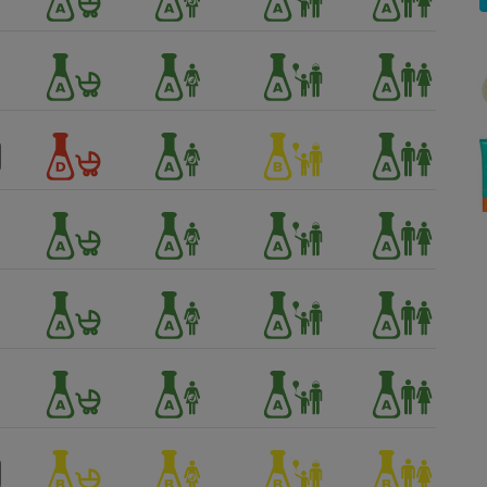
Électricité - Gaz
Appareil photo
numérique
Four encastrable
Lessive
Aspirateur