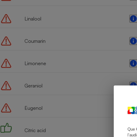
Linalool
Cafetière à expresso
Coumarin
Limonene
Geraniol
Robot ménager
Eugenol
Que 
Citric acid
l’aud