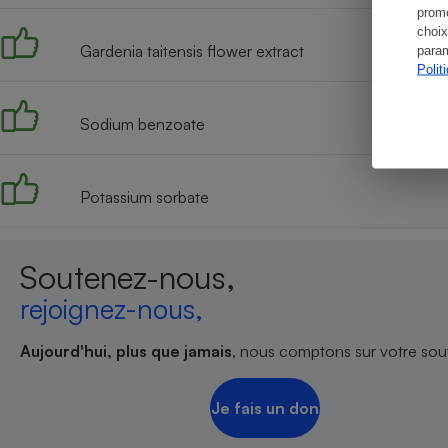
promo
choix
Gardenia taitensis flower extract
param
Polit
Sodium benzoate
Potassium sorbate
Soutenez-nous,
rejoignez-nous,
Aujourd'hui, plus que jamais
, nous comptons sur votre sout
Je fais un don