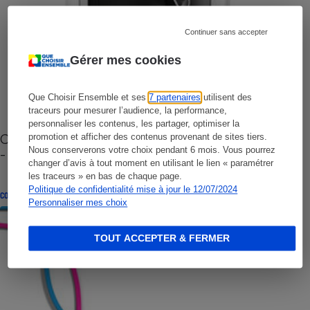
Continuer sans accepter
Gérer mes cookies
Que Choisir Ensemble et ses
7 partenaires
utilisent des
traceurs pour mesurer l’audience, la performance,
personnaliser les contenus, les partager, optimiser la
Cafetière à capsules zéro déchet CoffeeB (vidéo)
promotion et afficher des contenus provenant de sites tiers.
Nous conserverons votre choix pendant 6 mois. Vous pourrez
- Premières impressions
changer d’avis à tout moment en utilisant le lien « paramétrer
les traceurs » en bas de chaque page.
Politique de confidentialité mise à jour le 12/07/2024
CONSEILS
Personnaliser mes choix
TOUT ACCEPTER & FERMER