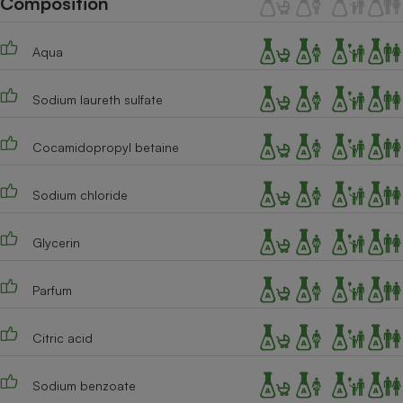
Composition
Téléphone mobile -
Smartphone
Plaque de cuisson à
Aqua
induction
Sodium laureth sulfate
Climatiseur -
Ventilateur
Cocamidopropyl betaine
Sodium chloride
Antivirus
Climatiseur -
Glycerin
Ventilateur
Parfum
Citric acid
Sodium benzoate