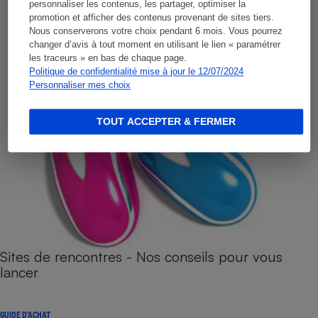
personnaliser les contenus, les partager, optimiser la
promotion et afficher des contenus provenant de sites tiers.
Nous conserverons votre choix pendant 6 mois. Vous pourrez
changer d’avis à tout moment en utilisant le lien « paramétrer
les traceurs » en bas de chaque page.
Politique de confidentialité mise à jour le 12/07/2024
Personnaliser mes choix
TOUT ACCEPTER & FERMER
Sites de rencontres - Nos conseils pour vous
lancer
GUIDE D'ACHAT