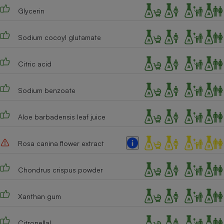
Téléphone mobile -
Glycerin
Smartphone
Plaque de cuisson à
induction
Sodium cocoyl glutamate
Citric acid
Climatiseur -
Ventilateur
Sodium benzoate
Antivirus
Aloe barbadensis leaf juice
Climatiseur -
Ventilateur
Rosa canina flower extract
Chondrus crispus powder
Xanthan gum
Citronellal