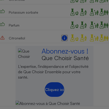
Cafetière à expressos
Potassium sorbate
Parfum
Citronellol
Abonnez-vous !
Que Choisir Santé
Robot ménager
L'expertise, l'indépendance et l'objectivité
de Que Choisir Ensemble pour votre
santé.
Cliquez ici