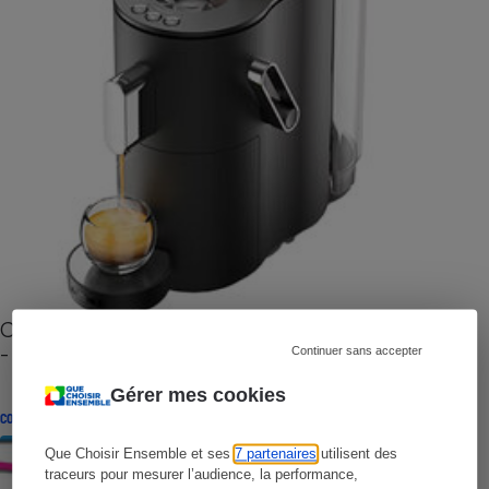
Cafetière à capsules zéro déchet CoffeeB (vidéo)
- Premières impressions
Continuer sans accepter
Gérer mes cookies
CONSEILS
Que Choisir Ensemble et ses
7 partenaires
utilisent des
traceurs pour mesurer l’audience, la performance,