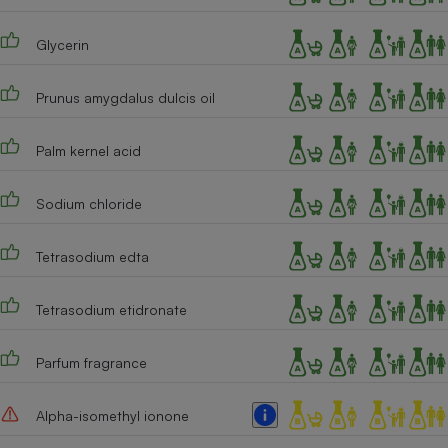
Téléphone mobile -
Smartphone
Plaque de cuisson à
Glycerin
induction
Prunus amygdalus dulcis oil
Climatiseur -
Palm kernel acid
Ventilateur
Sodium chloride
Antivirus
Tetrasodium edta
Climatiseur -
Ventilateur
Tetrasodium etidronate
Parfum fragrance
Alpha-isomethyl ionone