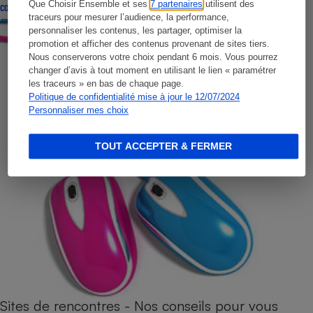
Que Choisir Ensemble et ses
7 partenaires
utilisent des
CONSEILS
traceurs pour mesurer l’audience, la performance,
personnaliser les contenus, les partager, optimiser la
promotion et afficher des contenus provenant de sites tiers.
Nous conserverons votre choix pendant 6 mois. Vous pourrez
changer d’avis à tout moment en utilisant le lien « paramétrer
les traceurs » en bas de chaque page.
Politique de confidentialité mise à jour le 12/07/2024
Personnaliser mes choix
TOUT ACCEPTER & FERMER
Sites de rencontres - Nos conseils pour vous