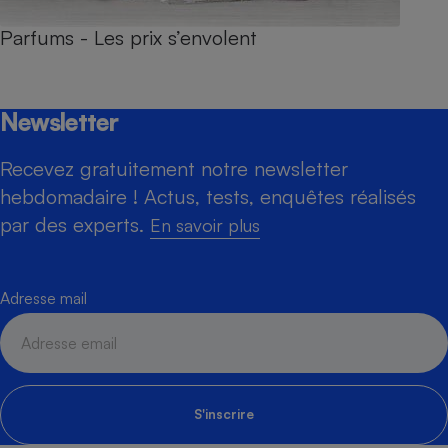
Parfums - Les prix s’envolent
Newsletter
Recevez gratuitement notre newsletter
hebdomadaire ! Actus, tests, enquêtes réalisés
par des experts.
En savoir plus
Adresse mail
S'inscrire