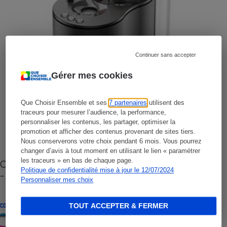
Continuer sans accepter
Gérer mes cookies
Que Choisir Ensemble et ses
7 partenaires
utilisent des
traceurs pour mesurer l’audience, la performance,
personnaliser les contenus, les partager, optimiser la
promotion et afficher des contenus provenant de sites tiers.
Nous conserverons votre choix pendant 6 mois. Vous pourrez
changer d’avis à tout moment en utilisant le lien « paramétrer
les traceurs » en bas de chaque page.
Cafetière à capsules zéro déchet CoffeeB (vidéo)
Politique de confidentialité mise à jour le 12/07/2024
- Premières impressions
Personnaliser mes choix
CONSEILS
TOUT ACCEPTER & FERMER