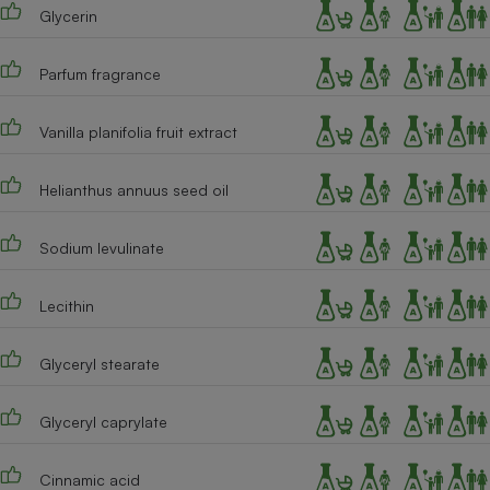
Téléphone mobile -
Glycerin
Smartphone
Plaque de cuisson à
induction
Parfum fragrance
Vanilla planifolia fruit extract
Climatiseur -
Ventilateur
Helianthus annuus seed oil
Sodium levulinate
Antivirus
Climatiseur -
Ventilateur
Lecithin
Glyceryl stearate
Glyceryl caprylate
Cinnamic acid