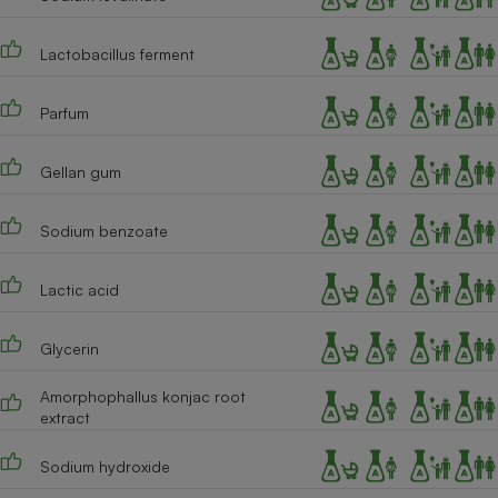
Cafetière à expressos
Lactobacillus ferment
Parfum
Gellan gum
Sodium benzoate
Robot ménager
Lactic acid
Glycerin
Amorphophallus konjac root
extract
Sodium hydroxide