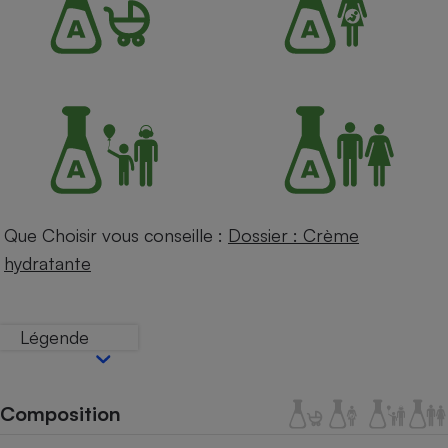
Petit électroménager - U
Complément
alimentaire
Mutuelle
Assurance emprunteur
Matelas
Champagne
bouteille
Banque en 
Que Choisir vous conseille :
Dossier : Crème
Téléviseur
hydratante
Antimoustique
Lave-linge
Légende
Radiateur électrique
Composition