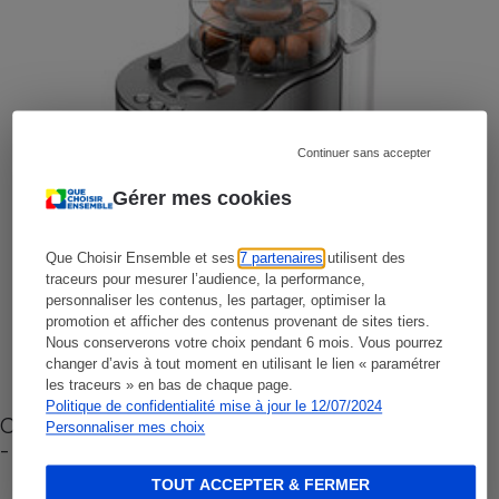
Continuer sans accepter
Gérer mes cookies
Que Choisir Ensemble et ses
7 partenaires
utilisent des
traceurs pour mesurer l’audience, la performance,
personnaliser les contenus, les partager, optimiser la
promotion et afficher des contenus provenant de sites tiers.
Nous conserverons votre choix pendant 6 mois. Vous pourrez
changer d’avis à tout moment en utilisant le lien « paramétrer
les traceurs » en bas de chaque page.
Politique de confidentialité mise à jour le 12/07/2024
Cafetière à capsules zéro déchet CoffeeB (vidéo)
Personnaliser mes choix
- Premières impressions
TOUT ACCEPTER & FERMER