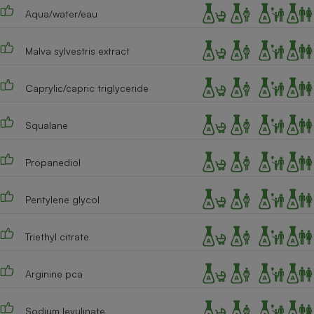
Téléphone mobile -
Aqua/water/eau
Smartphone
Plaque de cuisson à
induction
Malva sylvestris extract
Caprylic/capric triglyceride
Climatiseur -
Ventilateur
Squalane
Antivirus
Propanediol
Climatiseur -
Ventilateur
Pentylene glycol
Triethyl citrate
Arginine pca
Sodium levulinate