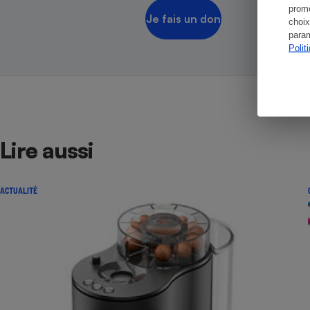
promo
Je fais un don
choix
param
Polit
Lire aussi
ACTUALITÉ