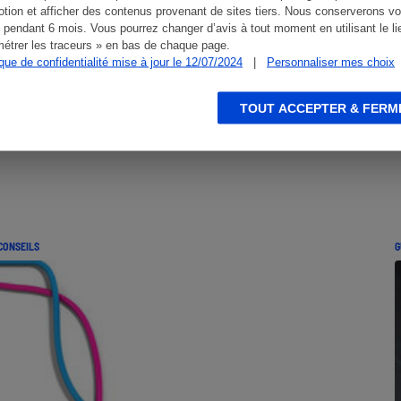
tion et afficher des contenus provenant de sites tiers. Nous conserverons vo
 pendant 6 mois. Vous pourrez changer d’avis à tout moment en utilisant le li
étrer les traceurs » en bas de chaque page.
ique de confidentialité mise à jour le 12/07/2024
|
Personnaliser mes choix
TOUT ACCEPTER & FERM
CONSEILS
G