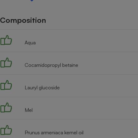
Internet
Gros électroménager
Téléphonie
Composition
Petit électroménager 
Complément
alimentaire
Aqua
Mutuelle
Assurance emprunteu
Cocamidopropyl betaine
Matelas
Champa
boutei
Lauryl glucoside
Banque 
Téléviseur
Antimoustique
Lave-linge
Mel
Prunus armeniaca kernel oil