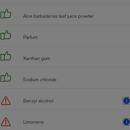
Radiateur électrique
Aloe barbadensis leaf juice powder
Téléphone mobile -
Smartphone
Plaque de cuisson à
induction
Parfum
Xanthan gum
Climatiseur -
Ventilateur
Sodium chloride
Antivirus
Climatiseur -
Ventilateur
Benzyl alcohol
Limonene