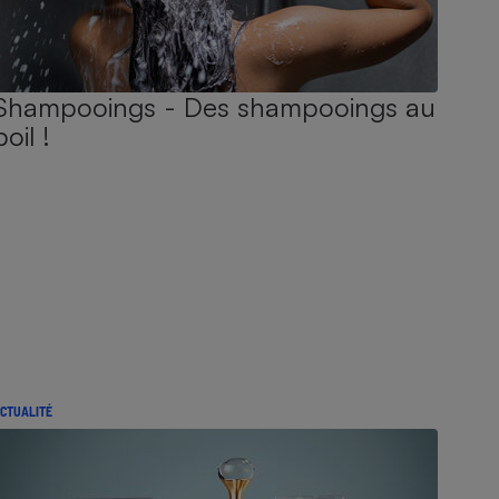
Shampooings - Des shampooings au
poil !
CTUALITÉ