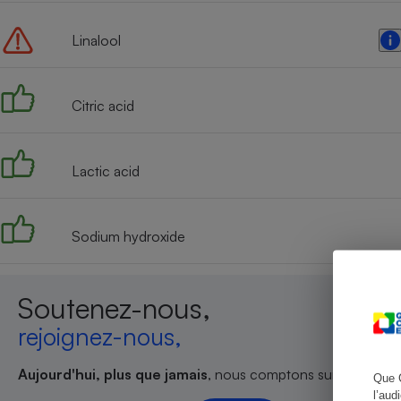
Linalool
Cafetière à expresso
Citric acid
Lactic acid
Sodium hydroxide
Robot ménager
Soutenez-nous,
rejoignez-nous,
Aujourd'hui, plus que jamais
, nous comptons sur votre sout
Que 
l’aud