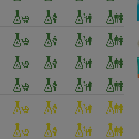
Électricité - Gaz
Appareil photo
numérique
Four encastrable
Lessive
Aspirateur