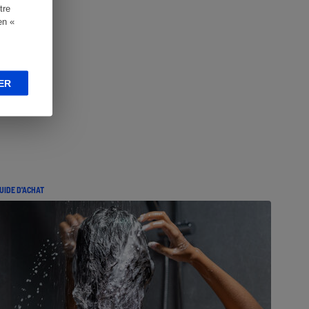
tre
en «
ER
UIDE D'ACHAT