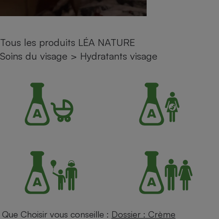
Petit électroménager - U
Complément
alimentaire
Mutuelle
Tous les produits LÉA NATURE
Assurance emprunteur
Soins du visage
>
Hydratants visage
Matelas
Champagne
bouteille
Banque en 
Téléviseur
Antimoustique
Lave-linge
Radiateur électrique
Que Choisir vous conseille :
Dossier : Crème