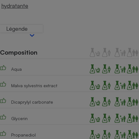
Téléphone mobile -
hydratante
Smartphone
Plaque de cuisson à
induction
Légende
Climatiseur -
Ventilateur
Composition
Aqua
Antivirus
Climatiseur -
Malva sylvestris extract
Ventilateur
Dicaprylyl carbonate
Glycerin
Propanediol