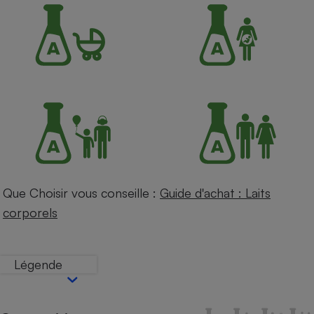
Petit électroménager - U
Complément
alimentaire
Mutuelle
Assurance emprunteur
Matelas
Champagne
bouteille
Banque en 
Téléviseur
Que Choisir vous conseille :
Guide d'achat : Laits
Antimoustique
Lave-linge
corporels
Légende
Radiateur électrique