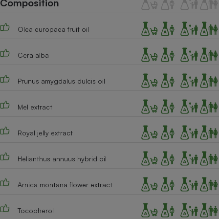
Composition
Téléphone mobile -
Smartphone
Plaque de cuisson à
Olea europaea fruit oil
induction
Cera alba
Climatiseur -
Ventilateur
Prunus amygdalus dulcis oil
Mel extract
Antivirus
Climatiseur -
Royal jelly extract
Ventilateur
Helianthus annuus hybrid oil
Arnica montana flower extract
Tocopherol