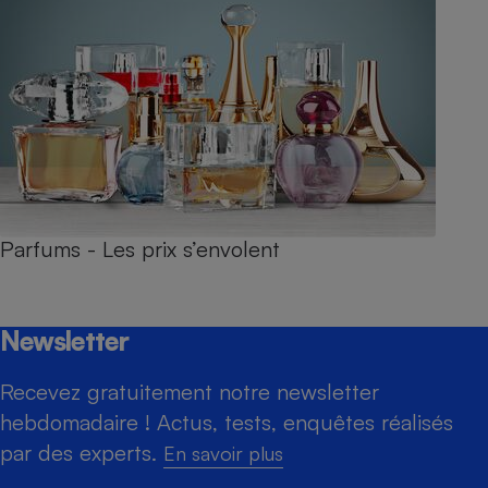
Parfums - Les prix s’envolent
Newsletter
Recevez gratuitement notre newsletter
hebdomadaire ! Actus, tests, enquêtes réalisés
par des experts.
En savoir plus