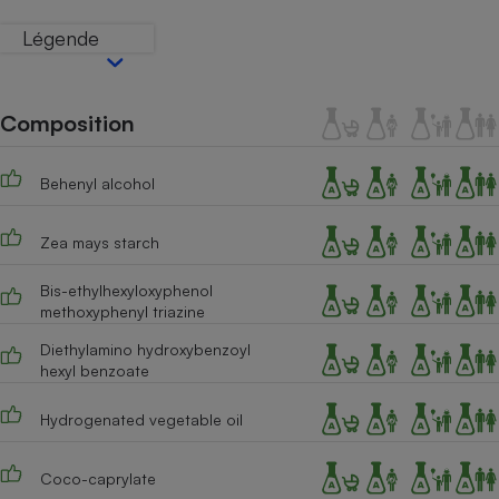
Téléphone mobile -
Smartphone
Légende
Plaque de cuisson à
induction
Composition
Climatiseur -
Ventilateur
Behenyl alcohol
Zea mays starch
Antivirus
Bis-ethylhexyloxyphenol
Climatiseur -
Ventilateur
methoxyphenyl triazine
Diethylamino hydroxybenzoyl
hexyl benzoate
Hydrogenated vegetable oil
Coco-caprylate