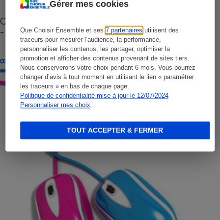
Gérer mes cookies
Cafetière à capsules zéro déchet CoffeeB (vidéo)
- Premières impressions
Que Choisir Ensemble et ses
7 partenaires
utilisent des
traceurs pour mesurer l’audience, la performance,
personnaliser les contenus, les partager, optimiser la
promotion et afficher des contenus provenant de sites tiers.
CONSEILS
Nous conserverons votre choix pendant 6 mois. Vous pourrez
changer d’avis à tout moment en utilisant le lien « paramétrer
les traceurs » en bas de chaque page.
Politique de confidentialité mise à jour le 12/07/2024
Personnaliser mes choix
TOUT ACCEPTER & FERMER