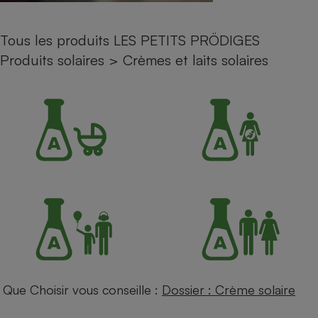
Petit électroménager - U
Complément
Tous les produits LES PETITS PRÖDIGES
alimentaire
Mutuelle
Produits solaires
>
Crèmes et laits solaires
Assurance emprunteur
Matelas
Champagne
bouteille
Banque en 
Téléviseur
Antimoustique
Lave-linge
Radiateur électrique
Que Choisir vous conseille :
Dossier : Crème solaire