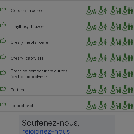
Cafetière à expressos
Cetearyl alcohol
Ethylhexyl triazone
Stearyl heptanoate
Stearyl caprylate
Robot ménager
Brassica campestris/aleurites
fordi oil copolymer
Parfum
Tocopherol
Soutenez-nous,
rejoignez-nous,