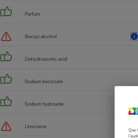
Parfum
Cafetière à expresso
Benzyl alcohol
Dehydroacetic acid
Sodium benzoate
Robot ménager
Sodium hydroxide
Limonene
Que 
l’aud