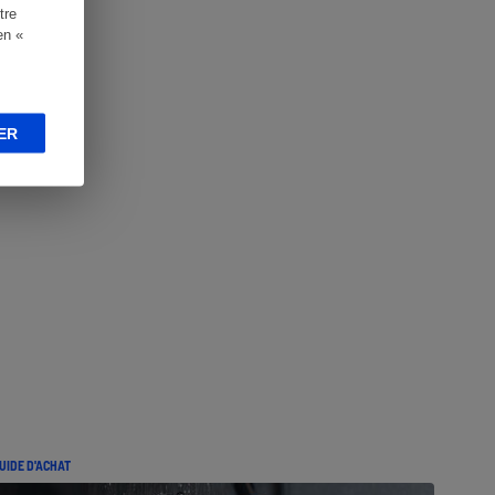
tre
en «
ER
UIDE D'ACHAT