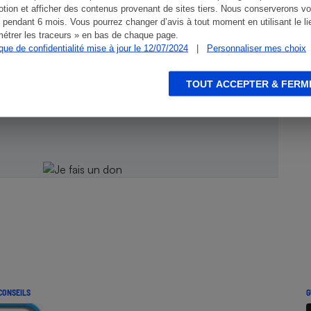
tion et afficher des contenus provenant de sites tiers. Nous conserverons vo
 pendant 6 mois. Vous pourrez changer d’avis à tout moment en utilisant le li
étrer les traceurs » en bas de chaque page.
ique de confidentialité mise à jour le 12/07/2024
|
Personnaliser mes choix
ien !
TOUT ACCEPTER & FERM
CONSEILS
G