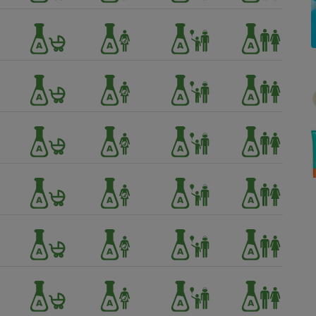
Électricité - Gaz
Appareil photo
numérique
Four encastrable
Lessive
Aspirateur