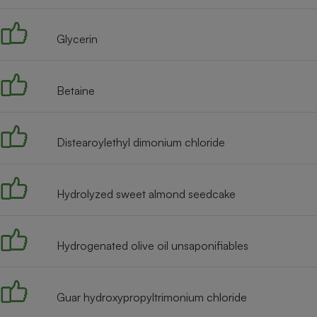
Radiateur électrique
Glycerin
Téléphone mobile -
Smartphone
Plaque de cuisson à
induction
Betaine
Distearoylethyl dimonium chloride
Climatiseur -
Ventilateur
Hydrolyzed sweet almond seedcake
Antivirus
Climatiseur -
Ventilateur
Hydrogenated olive oil unsaponifiables
Guar hydroxypropyltrimonium chloride