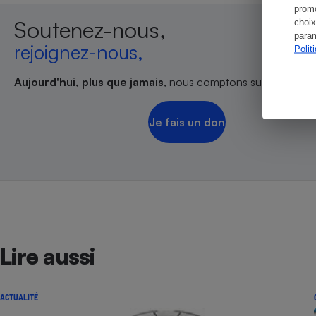
promo
Soutenez-nous,
choix
param
rejoignez-nous,
Polit
Aujourd'hui, plus que jamais
, nous comptons sur votre sout
Je fais un don
Lire aussi
ACTUALITÉ