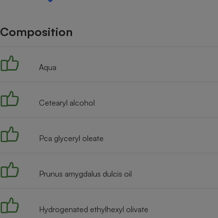
Internet
Gros électroménager
Téléphonie
Composition
Petit électroménager 
Complément
alimentaire
Aqua
Mutuelle
Assurance emprunteu
Cetearyl alcohol
Matelas
Champa
boutei
Pca glyceryl oleate
Banque 
Téléviseur
Antimoustique
Lave-linge
Prunus amygdalus dulcis oil
Hydrogenated ethylhexyl olivate