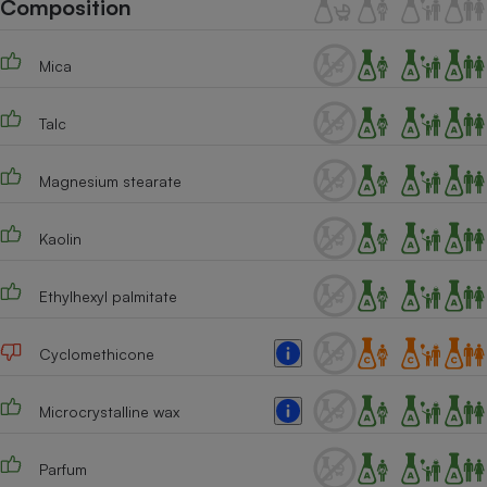
Composition
Téléphone mobile -
Smartphone
Plaque de cuisson à
induction
Mica
Talc
Climatiseur -
Ventilateur
Magnesium stearate
Kaolin
Antivirus
Climatiseur -
Ethylhexyl palmitate
Ventilateur
Cyclomethicone
Microcrystalline wax
Parfum